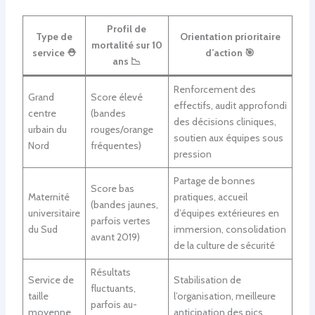
Profil de
Type de
Orientation prioritaire
mortalité sur 10
service ⛑️
d’action 🎯
ans 📉
Renforcement des
Grand
Score élevé
effectifs, audit approfondi
centre
(bandes
des décisions cliniques,
urbain du
rouges/orange
soutien aux équipes sous
Nord
fréquentes)
pression
Partage de bonnes
Score bas
Maternité
pratiques, accueil
(bandes jaunes,
universitaire
d’équipes extérieures en
parfois vertes
du Sud
immersion, consolidation
avant 2019)
de la culture de sécurité
Résultats
Service de
Stabilisation de
fluctuants,
taille
l’organisation, meilleure
parfois au-
moyenne
anticipation des pics