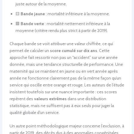
juste autour de la moyenne.
🟨
Bande jaune
: mortalité inférieure à la moyenne.
🟩
Bande verte
: mortalité nettement inférieure à la
moyenne (critère rendu plus strict à partir de 2019).
Chaque bande se voit attribuer une valeur chiffrée, ce qui
permet de calculer un
score cumulé sur dix ans
. Cette
approche fait ressortir non pas un “accident” sur une année
donnée, mais une tendance structurelle de performance. Une
maternité qui se maintient en jaune ou en vert année après
année ne fonctionne clairement pas de la même façon qu’un
service qui oscille entre orange et rouge. Les auteurs de l’étude
insistent toutefois sur une nuance importante : ces scores
repèrent des
valeurs extrêmes
dans une distribution
statistique, mais ne suffisent pas à eux seuls pour juger la
qualité globale d’un service.
Un autre point méthodologique majeur concerne l’exclusion, à
partir de 2019, des décès dus à des anomalies congénitales