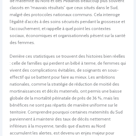
de maternité du Nord et des Midlands beaucoup plus souvent
classés en “mauvais résultats” que ceux situés dans le Sud,
malgré des protocoles nationaux communs. Cela interroge
l’égalité d’accès à des soins sécurisés pendant la grossesse et
l’accouchement, et rappelle à quel point les contextes
sociaux, économiques et organisationnels pèsent sur la santé
des femmes.
Derrière ces statistiques se trouvent des histoires bien réelles
: celle de familles qui perdent un bébé à terme, de femmes qui
vivent des complications évitables, de soignants en sous-
effectif qui se battent pour faire au mieux. Les ambitions
nationales, comme la stratégie de réduction de moitié des
mortinaissances et décès maternels, ont permis une baisse
globale de la mortalité périnatale de près de 36 %, mais les
bénéfices ne sont pas répartis de manière uniforme sur le
territoire. Comprendre pourquoi certaines maternités du Sud
parviennent à maintenir des taux de décès nettement
inférieurs à la moyenne, tandis que d’autres au Nord
accumulent les alertes, est devenu un enjeu majeur pour