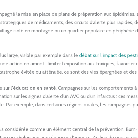
mpagné la mise en place de plans de préparation aux épidémies, 
 stratégiques de médicaments, des circuits d’alerte plus rapides
village isolé en montagne ou un quartier populaire en périphérie d
s large, visible par exemple dans le
débat sur l’impact des pest
une action en amont : limiter l’exposition aux toxiques, favorise
atastrophe évitée ou atténuée, ce sont des vies épargnées et des
 sur l’
éducation en santé
. Campagnes sur les comportements à ri
ation sur les signes d’alerte d’un AVC ou d’un infarctus : ces mes
ale. Par exemple, dans certaines régions rurales, les campagnes pas
is considérée comme un élément central de la prévention. Burn-ou
outien psychologique aux réponses d’urgence. Au lieu de penser uni