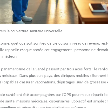
rs la couverture sanitaire universelle
onne, quel que soit son lieu de vie ou son niveau de revenu, res
selle rappelle chaque année cet engagement : personne ne devrait 
un médecin.
 panaméricaine de la Santé passent par trois axes forts : le renfo
rts médicaux. Dans plusieurs pays, des cliniques mobiles sillonnent
) capables d’assurer vaccinations, dépistages, suivi de grossesse 
 de santé
ont été accompagnées par l’OPS pour mieux répartir les
es de santé, maisons médicales, dispensaires. L’objectif est simpl
 complique et nécessite une hospitalisation coûteuse.