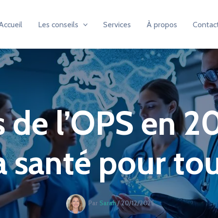
Accueil
Les conseils
Services
À propos
Contac
 de l’OPS en 20
a santé pour to
Par
Sarah
/
20/12/2025