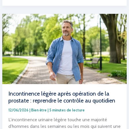
mexique
:
comment
cultiver
cet
arbuste
décoratif
chez
vous
?
Incontinence légère après opération de la
prostate : reprendre le contrôle au quotidien
12/06/2026
|
Bien être
|
5 minutes de lecture
L’incontinence urinaire légère touche une majorité
d’hommes dans les semaines ou les mois qui suivent une