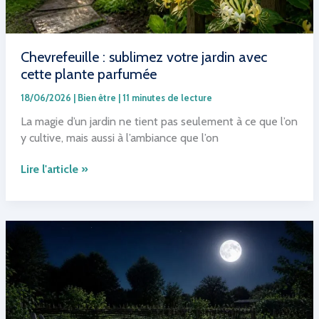
Chevrefeuille : sublimez votre jardin avec
cette plante parfumée
18/06/2026
|
Bien être
|
11 minutes de lecture
La magie d’un jardin ne tient pas seulement à ce que l’on
y cultive, mais aussi à l’ambiance que l’on
Chevrefeuille :
Lire l'article »
sublimez
votre
jardin
avec
cette
plante
parfumée