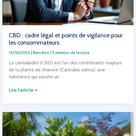
CBD : cadre légal et points de vigilance pour
les consommateurs
13/06/2026
|
Bien être
|
9 minutes de lecture
Le cannabidiol (CBD) est l’un des constituants majeurs
de la plante de chanvre (Cannabis sativa), une
substance qui suscite un
CBD
Lire l'article »
:
cadre
légal
et
points
de