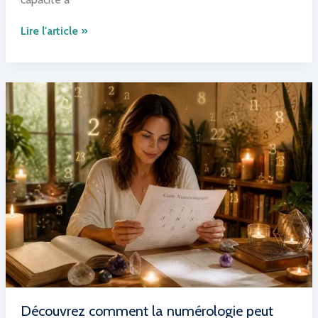
Noyer
Lire l'article »
:
découvrez
ses
bienfaits
et
comment
l’intégrer
dans
votre
jardin
Découvrez comment la numérologie peut