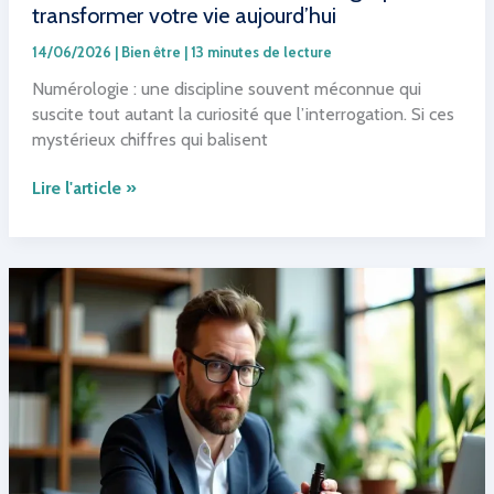
transformer votre vie aujourd’hui
14/06/2026
|
Bien être
|
13 minutes de lecture
Numérologie : une discipline souvent méconnue qui
suscite tout autant la curiosité que l’interrogation. Si ces
mystérieux chiffres qui balisent
Découvrez
Lire l'article »
comment
la
numérologie
peut
transformer
votre
vie
aujourd’hui