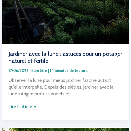
Jardiner avec la lune : astuces pour un potager
naturel et fertile
17/06/2026
|
Bien être
|
14 minutes de lecture
Observer la lune pour mieux jardiner fascine autant
qu’elle interpelle. Depuis des siècles, jardiner avec la
lune intrigue professionnels et
Jardiner
Lire l'article »
avec
la
lune