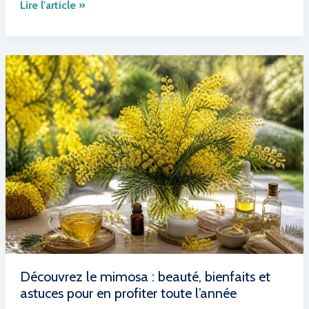
Rythmies
Lire l'article »
du
sommeil
:
ces
mouvements
répétés
avant
de
s’endormir
Découvrez le mimosa : beauté, bienfaits et
astuces pour en profiter toute l’année