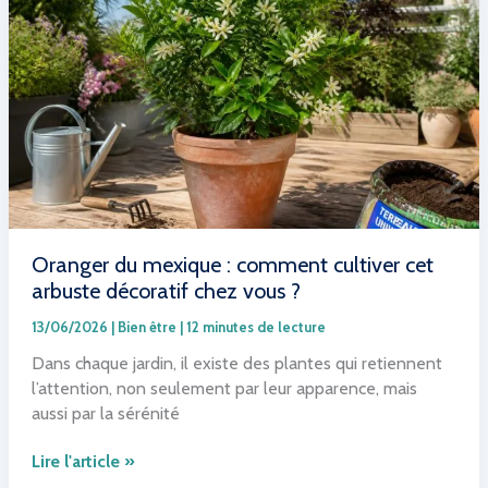
vigilance
pour
les
consommateurs
Oranger du mexique : comment cultiver cet
arbuste décoratif chez vous ?
13/06/2026
|
Bien être
|
12 minutes de lecture
Dans chaque jardin, il existe des plantes qui retiennent
l’attention, non seulement par leur apparence, mais
aussi par la sérénité
Oranger
Lire l'article »
du