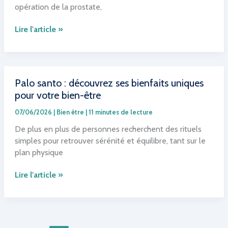
opération de la prostate,
Incontinence
Lire l'article »
légère
après
opération
de
Palo santo : découvrez ses bienfaits uniques
la
pour votre bien-être
prostate
:
07/06/2026
|
Bien être
|
11 minutes de lecture
reprendre
De plus en plus de personnes recherchent des rituels
le
simples pour retrouver sérénité et équilibre, tant sur le
contrôle
plan physique
au
quotidien
Palo
Lire l'article »
santo
:
découvrez
ses