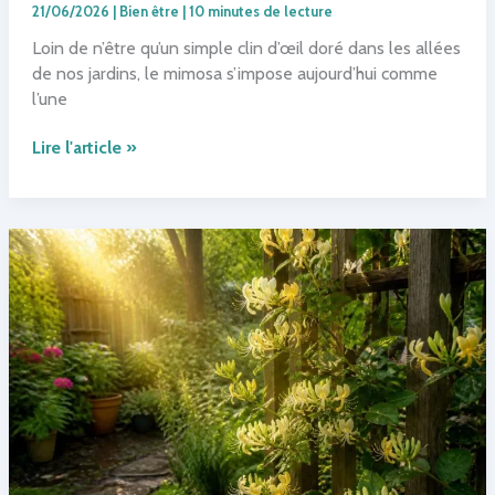
21/06/2026
|
Bien être
|
10 minutes de lecture
Loin de n’être qu’un simple clin d’œil doré dans les allées
de nos jardins, le mimosa s’impose aujourd’hui comme
l’une
Découvrez
Lire l'article »
le
mimosa
:
beauté,
bienfaits
et
astuces
pour
en
profiter
toute
l’année