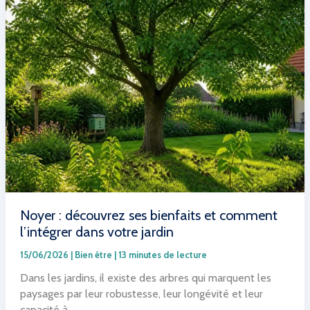
:
astuces
pour
un
potager
naturel
et
fertile
Noyer : découvrez ses bienfaits et comment
l’intégrer dans votre jardin
15/06/2026
|
Bien être
|
13 minutes de lecture
Dans les jardins, il existe des arbres qui marquent les
paysages par leur robustesse, leur longévité et leur
capacité à