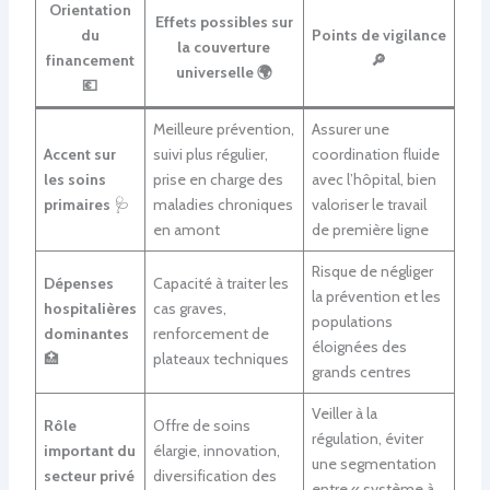
Orientation
Effets possibles sur
du
Points de vigilance
la couverture
financement
🔎
universelle 🌍
💶
Meilleure prévention,
Assurer une
Accent sur
suivi plus régulier,
coordination fluide
les soins
prise en charge des
avec l’hôpital, bien
primaires
🩺
maladies chroniques
valoriser le travail
en amont
de première ligne
Risque de négliger
Dépenses
Capacité à traiter les
la prévention et les
hospitalières
cas graves,
populations
dominantes
renforcement de
éloignées des
🏥
plateaux techniques
grands centres
Veiller à la
Rôle
Offre de soins
régulation, éviter
important du
élargie, innovation,
une segmentation
secteur privé
diversification des
entre « système à