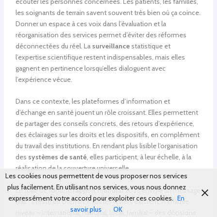
écouter les personnes concernées. Les patients, les familles,
les soignants de terrain savent souvent très bien où ça coince.
Donner un espace à ces voix dans l’évaluation et la
réorganisation des services permet d’éviter des réformes
déconnectées du réel. La
surveillance
statistique et
l’expertise scientifique restent indispensables, mais elles
gagnent en pertinence lorsqu’elles dialoguent avec
l’expérience vécue.
Dans ce contexte, les plateformes d’information et
d’échange en santé jouent un rôle croissant. Elles permettent
de partager des conseils concrets, des retours d’expérience,
des éclairages sur les droits et les dispositifs, en complément
du travail des institutions. En rendant plus lisible l’organisation
des
systèmes de santé
, elles participent, à leur échelle, à la
réalisation de la couverture universelle.
Les cookies nous permettent de vous proposer nos services
plus facilement. En utilisant nos services, vous nous donnez
En toile de fond, le
rapport mondial
2025 envoie un message
expressément votre accord pour exploiter ces cookies.
En
clair : il reste du chemin, mais les leviers existent. À chaque
savoir plus
OK
niveau – international, national, local, familial – des décisions