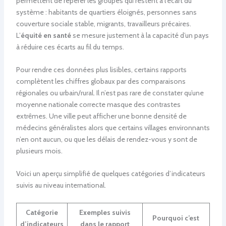
permettent de repérer les groupes qui restent à l’écart du
système : habitants de quartiers éloignés, personnes sans
couverture sociale stable, migrants, travailleurs précaires.
L’
équité en santé
se mesure justement à la capacité d’un pays
à réduire ces écarts au fil du temps.
Pour rendre ces données plus lisibles, certains rapports
complètent les chiffres globaux par des comparaisons
régionales ou urbain/rural. Il n’est pas rare de constater qu’une
moyenne nationale correcte masque des contrastes
extrêmes. Une ville peut afficher une bonne densité de
médecins généralistes alors que certains villages environnants
n’en ont aucun, ou que les délais de rendez-vous y sont de
plusieurs mois.
Voici un aperçu simplifié de quelques catégories d’indicateurs
suivis au niveau international.
Catégorie
Exemples suivis
Pourquoi c’est
d’indicateurs
dans le rapport