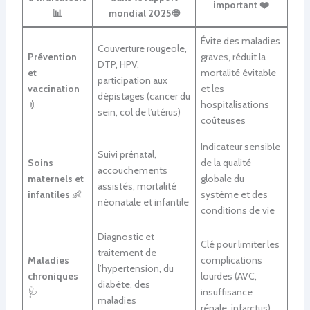
important ❤️
📊
mondial 2025 🌐
Évite des maladies
Couverture rougeole,
Prévention
graves, réduit la
DTP, HPV,
et
mortalité évitable
participation aux
vaccination
et les
dépistages (cancer du
💉
hospitalisations
sein, col de l’utérus)
coûteuses
Indicateur sensible
Suivi prénatal,
Soins
de la qualité
accouchements
maternels et
globale du
assistés, mortalité
infantiles
👶
système et des
néonatale et infantile
conditions de vie
Diagnostic et
Clé pour limiter les
traitement de
Maladies
complications
l’hypertension, du
chroniques
lourdes (AVC,
diabète, des
🩺
insuffisance
maladies
rénale, infarctus)