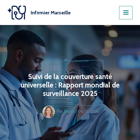
Aller
au
Infirmier Marseille
contenu
Suivi de la couverture santé
universelle : Rapport mondial de
surveillance 2025
Par
Sarah
/
06/12/2025