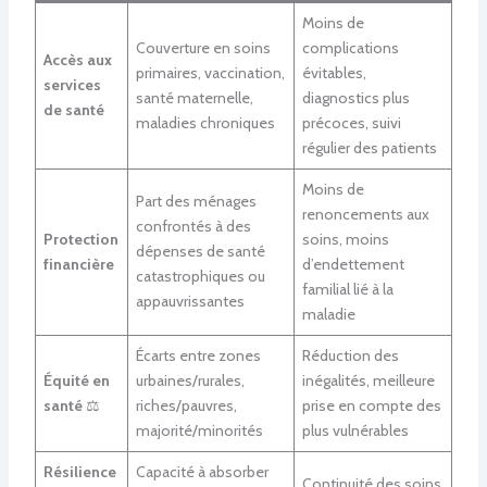
Moins de
Couverture en soins
complications
Accès aux
primaires, vaccination,
évitables,
services
santé maternelle,
diagnostics plus
de santé
maladies chroniques
précoces, suivi
régulier des patients
Moins de
Part des ménages
renoncements aux
confrontés à des
Protection
soins, moins
dépenses de santé
financière
d’endettement
catastrophiques ou
familial lié à la
appauvrissantes
maladie
Écarts entre zones
Réduction des
Équité en
urbaines/rurales,
inégalités, meilleure
santé
⚖️
riches/pauvres,
prise en compte des
majorité/minorités
plus vulnérables
Résilience
Capacité à absorber
Continuité des soins