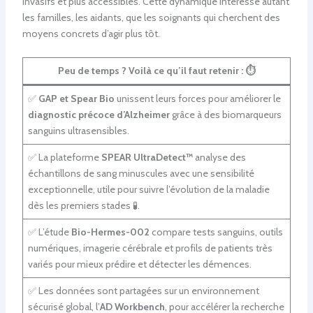
invasifs et plus accessibles. Cette dynamique intéresse autant
les familles, les aidants, que les soignants qui cherchent des
moyens concrets d’agir plus tôt.
Peu de temps ? Voilà ce qu’il faut retenir :
⏱️
✅
GAP et Spear Bio
unissent leurs forces pour améliorer le
diagnostic précoce d’Alzheimer
grâce à des biomarqueurs
sanguins ultrasensibles.
✅ La plateforme
SPEAR UltraDetect™
analyse des
échantillons de sang minuscules avec une sensibilité
exceptionnelle, utile pour suivre l’évolution de la maladie
dès les premiers stades 🧪.
✅ L’étude
Bio-Hermes-002
compare tests sanguins, outils
numériques, imagerie cérébrale et profils de patients très
variés pour mieux prédire et détecter les démences.
✅ Les données sont partagées sur un environnement
sécurisé global, l’
AD Workbench
, pour accélérer la recherche