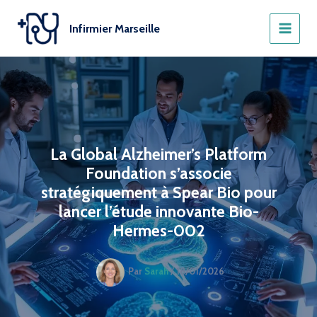
Aller
au
Infirmier Marseille
contenu
La Global Alzheimer’s Platform
Foundation s’associe
stratégiquement à Spear Bio pour
lancer l’étude innovante Bio-
Hermes-002
Par
Sarah
/
18/01/2026