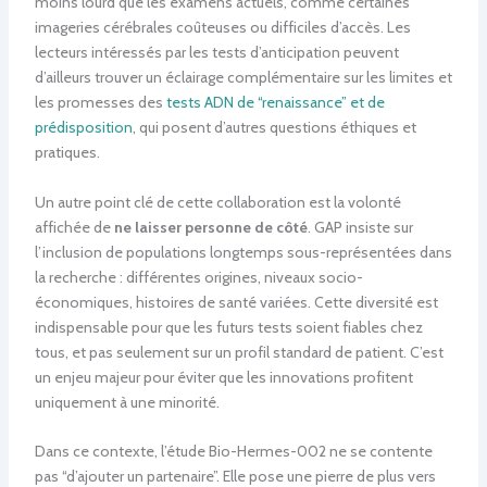
moins lourd que les examens actuels, comme certaines
imageries cérébrales coûteuses ou difficiles d’accès. Les
lecteurs intéressés par les tests d’anticipation peuvent
d’ailleurs trouver un éclairage complémentaire sur les limites et
les promesses des
tests ADN de “renaissance” et de
prédisposition
, qui posent d’autres questions éthiques et
pratiques.
Un autre point clé de cette collaboration est la volonté
affichée de
ne laisser personne de côté
. GAP insiste sur
l’inclusion de populations longtemps sous-représentées dans
la recherche : différentes origines, niveaux socio-
économiques, histoires de santé variées. Cette diversité est
indispensable pour que les futurs tests soient fiables chez
tous, et pas seulement sur un profil standard de patient. C’est
un enjeu majeur pour éviter que les innovations profitent
uniquement à une minorité.
Dans ce contexte, l’étude Bio-Hermes-002 ne se contente
pas “d’ajouter un partenaire”. Elle pose une pierre de plus vers