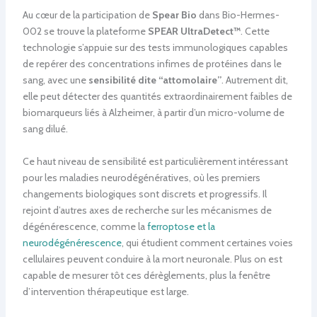
Au cœur de la participation de
Spear Bio
dans Bio-Hermes-
002 se trouve la plateforme
SPEAR UltraDetect™
. Cette
technologie s’appuie sur des tests immunologiques capables
de repérer des concentrations infimes de protéines dans le
sang, avec une
sensibilité dite “attomolaire”
. Autrement dit,
elle peut détecter des quantités extraordinairement faibles de
biomarqueurs liés à Alzheimer, à partir d’un micro-volume de
sang dilué.
Ce haut niveau de sensibilité est particulièrement intéressant
pour les maladies neurodégénératives, où les premiers
changements biologiques sont discrets et progressifs. Il
rejoint d’autres axes de recherche sur les mécanismes de
dégénérescence, comme la
ferroptose et la
neurodégénérescence
, qui étudient comment certaines voies
cellulaires peuvent conduire à la mort neuronale. Plus on est
capable de mesurer tôt ces dérèglements, plus la fenêtre
d’intervention thérapeutique est large.