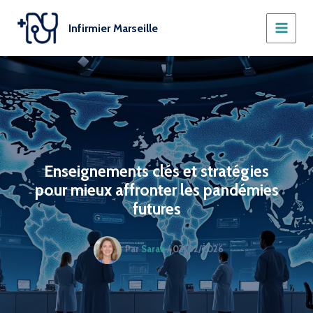
Aller
au
Infirmier Marseille
contenu
Enseignements clés et stratégies
pour mieux affronter les pandémies
futures
Par
Sarah
/
03/02/2026