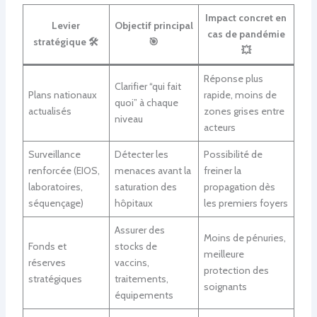
Impact concret en
Levier
Objectif principal
cas de pandémie
stratégique 🛠️
🎯
💥
Réponse plus
Clarifier “qui fait
Plans nationaux
rapide, moins de
quoi” à chaque
actualisés
zones grises entre
niveau
acteurs
Surveillance
Détecter les
Possibilité de
renforcée (EIOS,
menaces avant la
freiner la
laboratoires,
saturation des
propagation dès
séquençage)
hôpitaux
les premiers foyers
Assurer des
Moins de pénuries,
Fonds et
stocks de
meilleure
réserves
vaccins,
protection des
stratégiques
traitements,
soignants
équipements