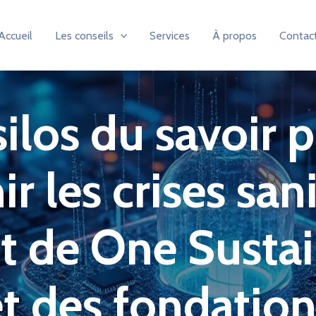
Accueil
Les conseils
Services
À propos
Contac
 silos du savoir
r les crises sani
t de One Sustai
et des fondation