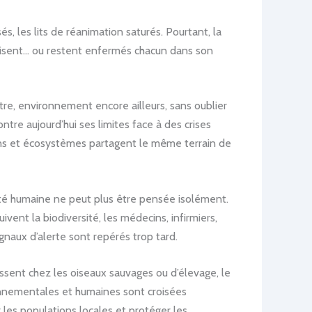
s, les lits de réanimation saturés. Pourtant, la
e croisent… ou restent enfermés chacun dans son
re, environnement encore ailleurs, sans oublier
ntre aujourd’hui ses limites face à des crises
ains et écosystèmes partagent le même terrain de
nté humaine ne peut plus être pensée isolément.
vent la biodiversité, les médecins, infirmiers,
gnaux d’alerte sont repérés trop tard.
ssent chez les oiseaux sauvages ou d’élevage, le
ronnementales et humaines sont croisées
r les populations locales et protéger les