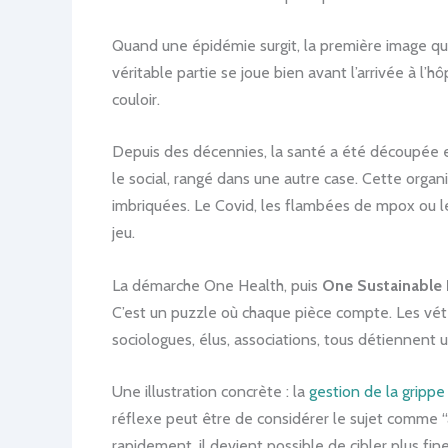
Quand une épidémie surgit, la première image qui 
véritable partie se joue bien avant l’arrivée à l’
couloir.
Depuis des décennies, la santé a été découpée en
le social, rangé dans une autre case. Cette organi
imbriquées. Le Covid, les flambées de mpox ou l
jeu.
La démarche One Health, puis
One Sustainable 
C’est un puzzle où chaque pièce compte. Les vétéri
sociologues, élus, associations, tous détiennent 
Une illustration concrète : la
gestion de la gripp
réflexe peut être de considérer le sujet comme “
rapidement, il devient possible de cibler plus fin