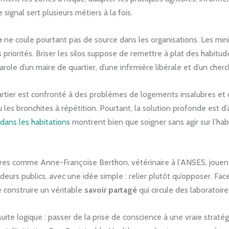
gnal sert plusieurs métiers à la fois.
e
ne coule pourtant pas de source dans les organisations. Les mini
s priorités. Briser les silos suppose de remettre à plat des habitu
le d’un maire de quartier, d’une infirmière libérale et d’un cher
artier est confronté à des problèmes de logements insalubres et d
 les bronchites à répétition. Pourtant, la solution profonde est d
 dans les habitations
montrent bien que soigner sans agir sur l’habi
res comme Anne-Françoise Berthon, vétérinaire à l’ANSES, jouent 
deurs publics, avec une idée simple : relier plutôt qu’opposer. Face 
 construire un véritable
savoir partagé
qui circule des laboratoir
e logique : passer de la prise de conscience à une vraie straté