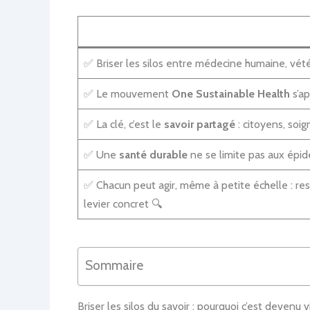
✅ Briser les silos entre médecine humaine, vété
✅ Le mouvement
One Sustainable Health
s’ap
✅ La clé, c’est le
savoir partagé
: citoyens, soi
✅ Une
santé durable
ne se limite pas aux épidé
✅ Chacun peut agir, même à petite échelle : res
levier concret 🔍
Sommaire
Briser les silos du savoir : pourquoi c’est devenu v