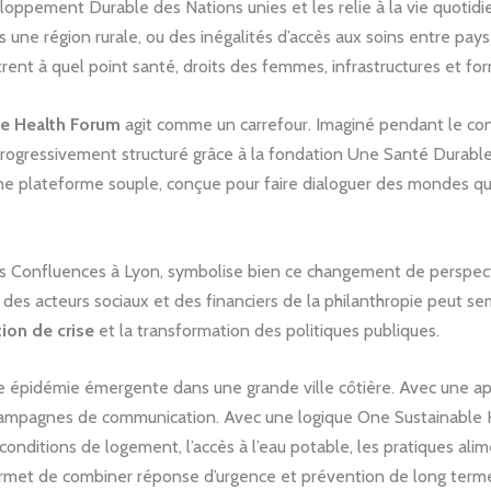
loppement Durable des Nations unies et les relie à la vie quotidienn
s une région rurale, ou des inégalités d’accès aux soins entre pay
strent à quel point santé, droits des femmes, infrastructures et 
e Health Forum
agit comme un carrefour. Imaginé pendant le con
 progressivement structuré grâce à la fondation Une Santé Durable
ne plateforme souple, conçue pour faire dialoguer des mondes qui 
s Confluences à Lyon, symbolise bien ce changement de perspecti
 des acteurs sociaux et des financiers de la philanthropie peut se
ion de crise
et la transformation des politiques publiques.
épidémie émergente dans une grande ville côtière. Avec une app
s campagnes de communication. Avec une logique One Sustainable 
 conditions de logement, l’accès à l’eau potable, les pratiques alim
permet de combiner réponse d’urgence et prévention de long term