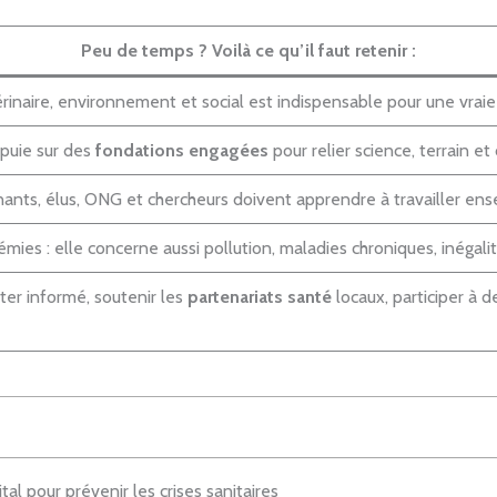
Peu de temps ? Voilà ce qu’il faut retenir :
rinaire, environnement et social est indispensable pour une vrai
puie sur des
fondations engagées
pour relier science, terrain et
gnants, élus, ONG et chercheurs doivent apprendre à travailler ens
mies : elle concerne aussi pollution, maladies chroniques, inégalit
ter informé, soutenir les
partenariats santé
locaux, participer à d
ital pour prévenir les crises sanitaires