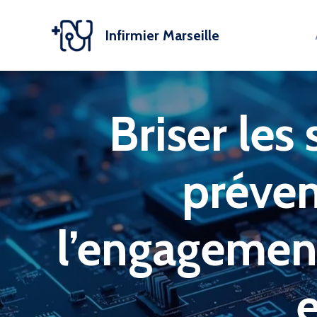
Aller
au
Infirmier Marseille
contenu
Briser les
préveni
l’engagemen