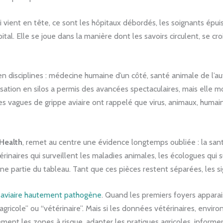
vient en tête, ce sont les hôpitaux débordés, les soignants épuisé
hôpital. Elle se joue dans la manière dont les savoirs circulent, s
 disciplines : médecine humaine d’un côté, santé animale de l’aut
sation en silos a permis des avancées spectaculaires, mais elle mo
es vagues de grippe aviaire ont rappelé que virus, animaux, hum
Health
, remet au centre une évidence longtemps oubliée : la sa
naires qui surveillent les maladies animales, les écologues qui sui
une partie du tableau. Tant que ces pièces restent séparées, les si
e aviaire hautement pathogène
. Quand les premiers foyers apparai
agricole” ou “vétérinaire”. Mais si les données vétérinaires, envi
ement les zones à risque, adapter les pratiques agricoles, informe