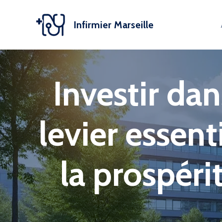
Aller
au
Infirmier Marseille
contenu
Investir dan
levier essent
la prospéri