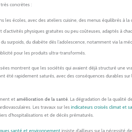
 très concrètes :
 les écoles, avec des ateliers cuisine, des menus équilibrés à la c
 d’activités physiques gratuites ou peu coûteuses, adaptés à cha
du surpoids, du diabète dès l’adolescence, notamment via la méde
ublicité pour les produits ultra-transformés.
ssées montrent que les sociétés qui avaient déjà structuré une vr
nt été rapidement saturés, avec des conséquences durables sur l
ement et
amélioration de la santé
. La dégradation de la qualité de
ardiovasculaires. Les travaux sur les
indicateurs croisés climat et s
lliers d’hospitalisations et de décès prématurés.
fiques santé et environnement
insiste d’ailleurs sur la nécessité d