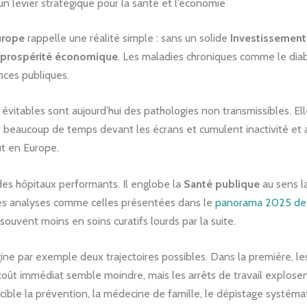
n levier stratégique pour la santé et l’économie
urope
rappelle une réalité simple : sans un solide
Investissement
prospérité économique
. Les maladies chroniques comme le diab
ances publiques.
 évitables sont aujourd’hui des pathologies non transmissibles. E
 beaucoup de temps devant les écrans et cumulent inactivité et a
ut en Europe.
es hôpitaux performants. Il englobe la
Santé publique
au sens la
Les analyses comme celles présentées dans le
panorama 2025 de 
ouvent moins en soins curatifs lourds par la suite.
gine par exemple deux trajectoires possibles. Dans la première, le
coût immédiat semble moindre, mais les arrêts de travail explosen
cible la prévention, la médecine de famille, le dépistage systéma