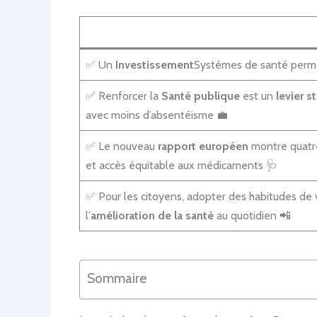
✅ Un
Investissement
Systèmes de santé permet
✅ Renforcer la
Santé publique
est un
levier s
avec moins d’absentéisme 💼
✅ Le nouveau
rapport européen
montre quatre
et accès équitable aux médicaments 🩺
✅ Pour les citoyens, adopter des habitudes de v
l’
amélioration de la santé
au quotidien 📲
Sommaire