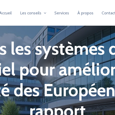
Accueil
Les conseils
Services
À propos
Contac
s les systèmes 
iel pour amélior
té des Européen
rapport