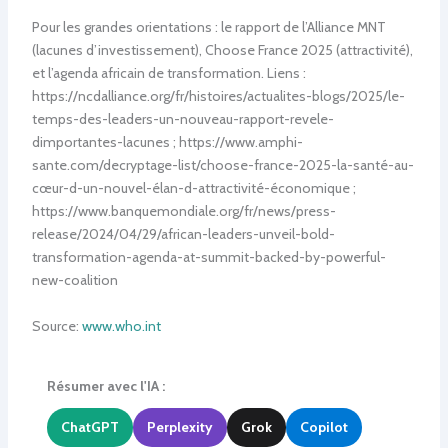
Pour les grandes orientations : le rapport de l’Alliance MNT
(lacunes d’investissement), Choose France 2025 (attractivité),
et l’agenda africain de transformation. Liens :
https://ncdalliance.org/fr/histoires/actualites-blogs/2025/le-
temps-des-leaders-un-nouveau-rapport-revele-
dimportantes-lacunes ; https://www.amphi-
sante.com/decryptage-list/choose-france-2025-la-santé-au-
cœur-d-un-nouvel-élan-d-attractivité-économique ;
https://www.banquemondiale.org/fr/news/press-
release/2024/04/29/african-leaders-unveil-bold-
transformation-agenda-at-summit-backed-by-powerful-
new-coalition
Source:
www.who.int
Résumer avec l'IA :
ChatGPT
Perplexity
Grok
Copilot