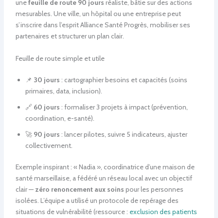
une
feuille de route 90 jours
réaliste, bâtie sur des actions
mesurables. Une ville, un hôpital ou une entreprise peut
s’inscrire dans l’esprit Alliance Santé Progrès, mobiliser ses
partenaires et structurer un plan clair.
Feuille de route simple et utile
📌
30 jours
: cartographier besoins et capacités (soins
primaires, data, inclusion).
🔗
60 jours
: formaliser 3 projets à impact (prévention,
coordination, e-santé).
🚀
90 jours
: lancer pilotes, suivre 5 indicateurs, ajuster
collectivement.
Exemple inspirant : « Nadia », coordinatrice d’une maison de
santé marseillaise, a fédéré un réseau local avec un objectif
clair —
zéro renoncement aux soins
pour les personnes
isolées. L’équipe a utilisé un protocole de repérage des
situations de vulnérabilité (ressource :
exclusion des patients