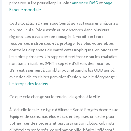
primaires. À lire pour aller plus loin :
annonce OMS
et
page
Banque mondiale
.
Cette Coalition Dynamique Santé se veut aussi une réponse
aux
reculs de l’aide extérieure
observés dans plusieurs
régions. Les pays sont encouragés à
mobiliser leurs
ressources nationales
et à
protéger les plus vulnérables
contre les dépenses de santé catastrophiques, en priorisant
les soins primaires. Un rapport de référence sur les maladies
non transmissibles (MNT) rappelle d’ailleurs des
lacunes
d’investissement
à combler pour atteindre les ODD santé,
avec des cibles claires par volet d’action. Voir le décryptage :
Le temps des leaders
.
Ce que cela change sur le terrain : du global à la ville
À l’échelle locale, ce type d’Alliance Santé Progrès donne aux
équipes de soins, aux élus et aux entreprises un cadre pour
cofinancer des projets utiles
: prévention ciblée, cabinets
d’infirmiers renforcés, coordination ville-hôpital, télésanté,