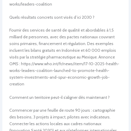
works/leaders-coalition
Quels résultats concrets sont visés d’ici 2030 ?
Fournir des services de santé de qualité et abordables à 1,5
milliard de personnes, avec des pactes nationaux couvrant
soins primaires, financement et régulation. Des exemples
incluent les bilans gratuits en Indonésie et 60 000 emplois
visés par la stratégie pharmaceutique au Mexique. Annonce
OMS : https://www.who.int/fr/news/item/17-10-2025-health-
works-leaders-coalition-launched-to-promote-health-
system-investments-and-spur-economic-growth-job-
creation
Comment un territoire peut-il s’aligner dès maintenant ?
Commencer par une feuille de route 90 jours : cartographie
des besoins, 3 projets à impact, pilotes avec indicateurs.
Connecter les actions locales aux cadres nationaux
(Innovation Santé 2030) et aux plateformes internationales