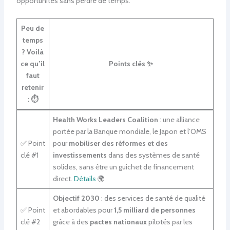
opportunités sans perdre de temps.
Peu de
temps
? Voilà
ce qu’il
Points clés ✨
faut
retenir
:
⏱️
Health Works Leaders Coalition
: une alliance
portée par la Banque mondiale, le Japon et l’OMS
✅ Point
pour
mobiliser des réformes et des
clé #1
investissements
dans des systèmes de santé
solides, sans être un guichet de financement
direct.
Détails
🌍
Objectif 2030
: des services de santé de qualité
✅ Point
et abordables pour
1,5 milliard de personnes
clé #2
grâce à des
pactes nationaux
pilotés par les