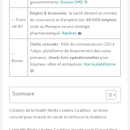
gouvernements.
Source OMS
🎯
Emploi & économie
: la santé devient un moteur
✅ Point
de croissance et d’emplois (ex.
60 000 emplois
clé #3
visés au Mexique via une stratégie
pharmaceutique).
Repères
💼
Outils concrets
: Pôle de connaissances CSU à
Tokyo, plateforme de financement des soins
✅
primaires,
check-lists opérationnelles
pour
Bonus
hôpitaux, villes et entreprises.
Voir la plateforme
🧰
Sommaire
Création de la Health Works Leaders Coalition : un levier
concret pour investir en santé et renforcer la résilience
La Health Works Leaders Coalition, lancée par le Groupe de la