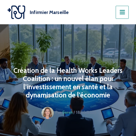
Aller
au
Infirmier Marseille
contenu
Création de la Health Works Leaders
Coalition : un nouvel élan pour
l’investissement en santé et la
dynamisation de l’économie
Par
Sarah
/
18/10/2025