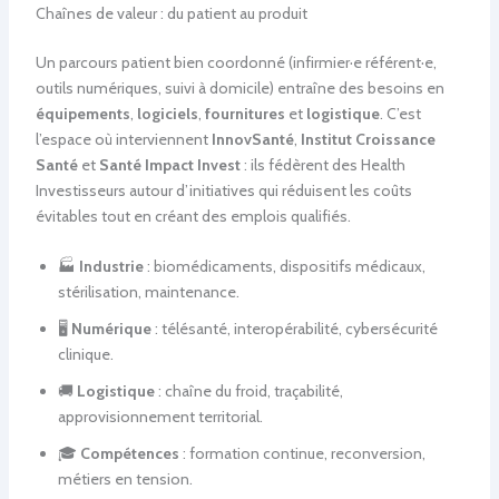
Chaînes de valeur : du patient au produit
Un parcours patient bien coordonné (infirmier·e référent·e,
outils numériques, suivi à domicile) entraîne des besoins en
équipements
,
logiciels
,
fournitures
et
logistique
. C’est
l’espace où interviennent
InnovSanté
,
Institut Croissance
Santé
et
Santé Impact Invest
: ils fédèrent des Health
Investisseurs autour d’initiatives qui réduisent les coûts
évitables tout en créant des emplois qualifiés.
🏭
Industrie
: biomédicaments, dispositifs médicaux,
stérilisation, maintenance.
🖥️
Numérique
: télésanté, interopérabilité, cybersécurité
clinique.
🚚
Logistique
: chaîne du froid, traçabilité,
approvisionnement territorial.
🎓
Compétences
: formation continue, reconversion,
métiers en tension.