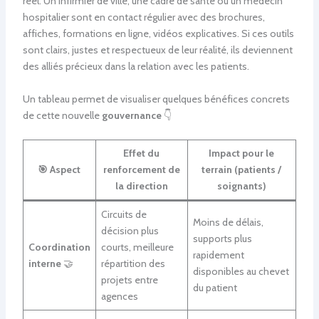
réel. Un infirmier de ville, une cadre de santé ou un médecin
hospitalier sont en contact régulier avec des brochures,
affiches, formations en ligne, vidéos explicatives. Si ces outils
sont clairs, justes et respectueux de leur réalité, ils deviennent
des alliés précieux dans la relation avec les patients.
Un tableau permet de visualiser quelques bénéfices concrets
de cette nouvelle
gouvernance
👇
Effet du
Impact pour le
🎯 Aspect
renforcement de
terrain (patients /
la direction
soignants)
Circuits de
Moins de délais,
décision plus
supports plus
Coordination
courts, meilleure
rapidement
interne
🤝
répartition des
disponibles au chevet
projets entre
du patient
agences