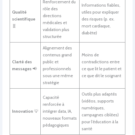
Renforcement du
Informations fiables,
rôle des
Qualité
utiles pour expliquer
directions
scientifique
des risques (p. ex.
médicales et
🧬
mort cardiaque,
validation plus
diabète)
structurée
Alignement des
contenus grand
Moins de
Clarté des
public et
contradictions entre
messages
📢
professionnels
ce que lit le patient et
sous une même
ce que dit le soignant
stratégie
Outils plus adaptés
Capacité
(vidéos, supports
renforcée à
numériques,
Innovation
💡
intégrer data, IA,
campagnes ciblées)
nouveaux formats
pour l’éducation à la
pédagogiques
santé