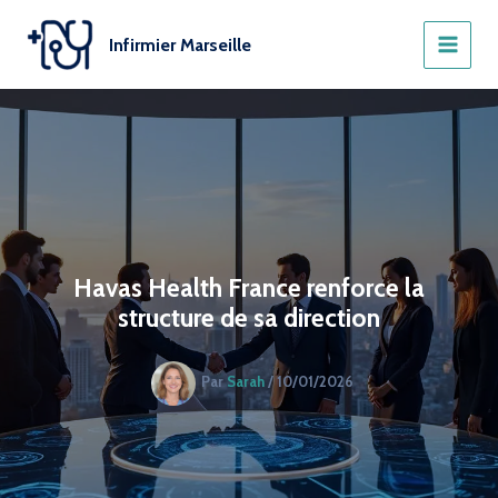
Aller
au
Infirmier Marseille
contenu
Havas Health France renforce la
structure de sa direction
Par
Sarah
/
10/01/2026