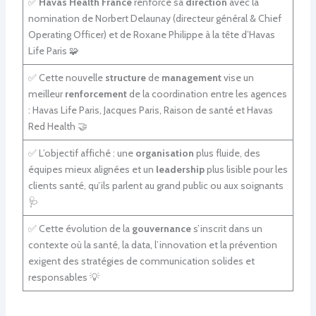
✅
Havas Health France
renforce sa
direction
avec la
nomination de Norbert Delaunay (directeur général & Chief
Operating Officer) et de Roxane Philippe à la tête d’Havas
Life Paris 🧩
✅ Cette nouvelle
structure
de
management
vise un
meilleur
renforcement
de la coordination entre les agences
: Havas Life Paris, Jacques Paris, Raison de santé et Havas
Red Health 🤝
✅ L’objectif affiché : une
organisation
plus fluide, des
équipes mieux alignées et un
leadership
plus lisible pour les
clients santé, qu’ils parlent au grand public ou aux soignants
🩺
✅ Cette évolution de la
gouvernance
s’inscrit dans un
contexte où la santé, la data, l’innovation et la prévention
exigent des stratégies de communication solides et
responsables 💡