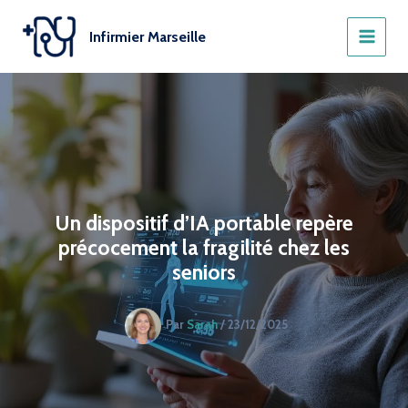
Aller
au
Infirmier Marseille
contenu
Un dispositif d’IA portable repère
précocement la fragilité chez les
seniors
Par
Sarah
/
23/12/2025