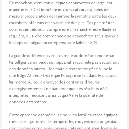
Ce manchon, d’environ quelques centimètres de large, est
imprimé en 3D et bordé de
micro-capteurs
capables de
mesurer l’accélération de la jambe, la symétrie entre les deux
membres inférieurs et la variabilité des pas. Ces paramètres
sont essentiels pour comprendre si la marche reste fluide et
régulière, ou si elle commence à se désynchroniser, signe que
le corps se fatigue ou compense une faiblesse. 🎯
La grande différence avec un simple podomètre repose sur
l’intelligence embarquée : l’appareil n’accumule pas seulement
des données brutes. Il les traite directement grâce à une IA
dite
Edge AI
, c’est-à-dire que l’analyse se fait dans le dispositif
lui-même. Au lieu d’envoyer des centaines d’heures
d’enregistrements, il ne transmet que des résultats déjà
interprétés, réduisant ainsi jusqu’à 99 % la quantité de
données à transférer.
Cette approche est précieuse pour les familles et les équipes
médicales qui n’ont ni le temps ni les moyens de plonger dans
des courbes complexes. Les résultats arrivent sous forme de