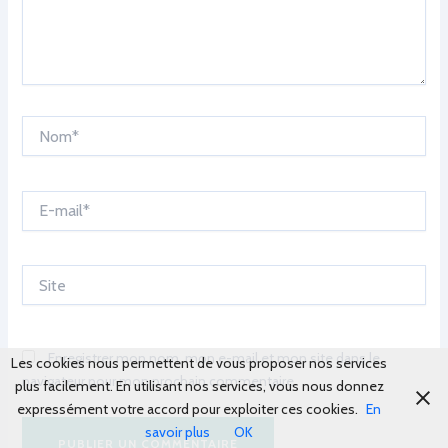
Nom*
E-
mail*
Site
Enregistrer mon nom, mon e-mail et mon site dans le
Les cookies nous permettent de vous proposer nos services
navigateur pour mon prochain commentaire.
plus facilement. En utilisant nos services, vous nous donnez
expressément votre accord pour exploiter ces cookies.
En
savoir plus
OK