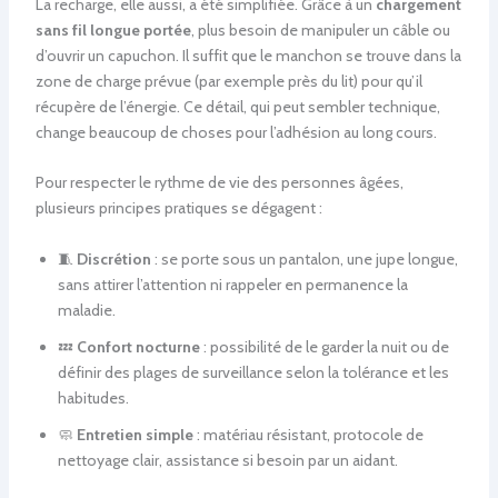
La recharge, elle aussi, a été simplifiée. Grâce à un
chargement
sans fil longue portée
, plus besoin de manipuler un câble ou
d’ouvrir un capuchon. Il suffit que le manchon se trouve dans la
zone de charge prévue (par exemple près du lit) pour qu’il
récupère de l’énergie. Ce détail, qui peut sembler technique,
change beaucoup de choses pour l’adhésion au long cours.
Pour respecter le rythme de vie des personnes âgées,
plusieurs principes pratiques se dégagent :
🧵
Discrétion
: se porte sous un pantalon, une jupe longue,
sans attirer l’attention ni rappeler en permanence la
maladie.
💤
Confort nocturne
: possibilité de le garder la nuit ou de
définir des plages de surveillance selon la tolérance et les
habitudes.
🧼
Entretien simple
: matériau résistant, protocole de
nettoyage clair, assistance si besoin par un aidant.