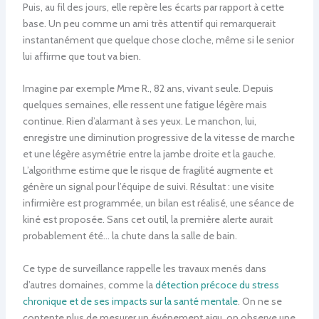
Puis, au fil des jours, elle repère les écarts par rapport à cette
base. Un peu comme un ami très attentif qui remarquerait
instantanément que quelque chose cloche, même si le senior
lui affirme que tout va bien.
Imagine par exemple Mme R., 82 ans, vivant seule. Depuis
quelques semaines, elle ressent une fatigue légère mais
continue. Rien d’alarmant à ses yeux. Le manchon, lui,
enregistre une diminution progressive de la vitesse de marche
et une légère asymétrie entre la jambe droite et la gauche.
L’algorithme estime que le risque de fragilité augmente et
génère un signal pour l’équipe de suivi. Résultat : une visite
infirmière est programmée, un bilan est réalisé, une séance de
kiné est proposée. Sans cet outil, la première alerte aurait
probablement été… la chute dans la salle de bain.
Ce type de surveillance rappelle les travaux menés dans
d’autres domaines, comme la
détection précoce du stress
chronique et de ses impacts sur la santé mentale
. On ne se
contente plus de mesurer un événement aigu, on observe une