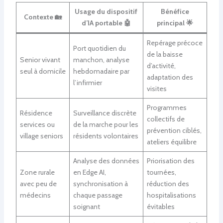
Usage du dispositif
Bénéfice
Contexte 🏡
d’IA portable 🤖
principal 🌟
Repérage précoce
Port quotidien du
de la baisse
Senior vivant
manchon, analyse
d’activité,
seul à domicile
hebdomadaire par
adaptation des
l’infirmier
visites
Programmes
Résidence
Surveillance discrète
collectifs de
services ou
de la marche pour les
prévention ciblés,
village seniors
résidents volontaires
ateliers équilibre
Analyse des données
Priorisation des
Zone rurale
en Edge AI,
tournées,
avec peu de
synchronisation à
réduction des
médecins
chaque passage
hospitalisations
soignant
évitables