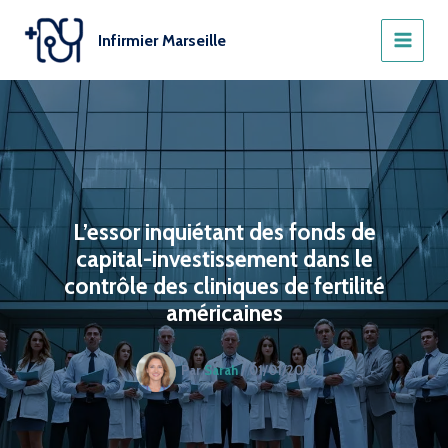
Aller
au
Infirmier Marseille
contenu
L’essor inquiétant des fonds de
capital-investissement dans le
contrôle des cliniques de fertilité
américaines
Par
Sarah
/
01/01/2026