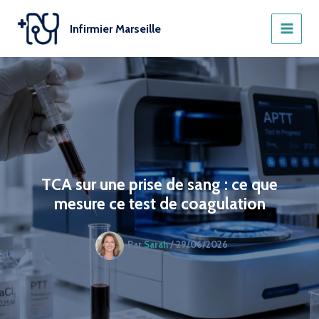
Aller
au
Infirmier Marseille
contenu
TCA sur une prise de sang : ce que
mesure ce test de coagulation
Par
Sarah
/
29/06/2026