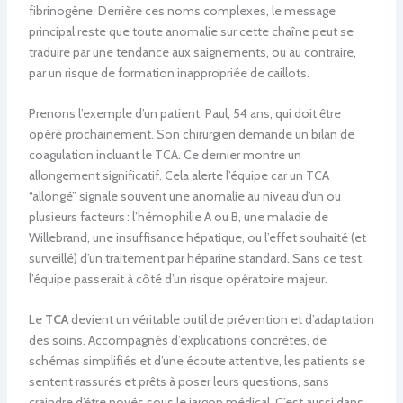
fibrinogène. Derrière ces noms complexes, le message
principal reste que toute anomalie sur cette chaîne peut se
traduire par une tendance aux saignements, ou au contraire,
par un risque de formation inappropriée de caillots.
Prenons l’exemple d’un patient, Paul, 54 ans, qui doit être
opéré prochainement. Son chirurgien demande un bilan de
coagulation incluant le TCA. Ce dernier montre un
allongement significatif. Cela alerte l’équipe car un TCA
“allongé” signale souvent une anomalie au niveau d’un ou
plusieurs facteurs : l’hémophilie A ou B, une maladie de
Willebrand, une insuffisance hépatique, ou l’effet souhaité (et
surveillé) d’un traitement par héparine standard. Sans ce test,
l’équipe passerait à côté d’un risque opératoire majeur.
Le
TCA
devient un véritable outil de prévention et d’adaptation
des soins. Accompagnés d’explications concrètes, de
schémas simplifiés et d’une écoute attentive, les patients se
sentent rassurés et prêts à poser leurs questions, sans
craindre d’être noyés sous le jargon médical. C’est aussi dans