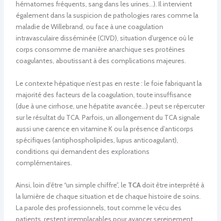
hématomes fréquents, sang dans les urines…). Il intervient
également dans la suspicion de pathologies rares comme la
maladie de Willebrand, ou face à une coagulation
intravasculaire disséminée (CIVD), situation d’urgence où le
corps consomme de manière anarchique ses protéines
coagulantes, aboutissant à des complications majeures.
Le contexte hépatique n’est pas en reste : le foie fabriquant la
majorité des facteurs de la coagulation, toute insuffisance
(due à une cirrhose, une hépatite avancée…) peut se répercuter
sur le résultat du TCA. Parfois, un allongement du TCA signale
aussi une carence en vitamine K ou la présence d’anticorps
spécifiques (antiphospholipides, lupus anticoagulant),
conditions qui demandent des explorations
complémentaires.
Ainsi, loin d’être “un simple chiffre”, le
TCA
doit être interprété à
la lumière de chaque situation et de chaque histoire de soins.
La parole des professionnels, tout comme le vécu des
patients, restent irremplaçables pour avancer sereinement