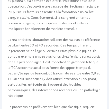
au plasma. Cela permet d’explorer la ‘voie intrinsèque’ de la
coagulation, c’est-à-dire une cascade de réactions mettant en
jeu plusieurs facteurs essentiels à la formation d’un caillot
sanguin stable. Concrètement, si le sang met un temps
normal à coaguler, les principales protéines et cellules
impliquées fonctionnent de manière attendue.
La majorité des laboratoires utilisent des valeurs de référence
oscillant entre 30 et 40 secondes. Ces temps diffèrent
légèrement selon l’âge ou certains états physiologiques : ils
sont par exemple un peu plus longs chez l’enfant et raccourcis
chez la personne âgée. Il est important de garder en tête que
le TCA s’exprime aussi sous forme de rapport (temps du
patient/temps du témoin), où la normale se situe entre 0,8 et
1,2. Un seuil supérieur à 1,2 doit attirer l’attention du soignant,
surtout si les antécédents évoquent des troubles
hémorragiques, des interventions récentes ou une pathologie
hépatique.
Le processus de prélèvement, bien que classique, requiert