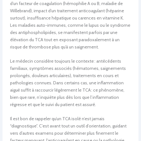
d’un facteur de coagulation (hémophilie A ou B, maladie de
Willebrand), impact d’un traitement anticoagulant (héparine
surtout), insuffisance hépatique ou carences en vitamine K.
Les maladies auto-immunes, comme le lupus ou le syndrome
des antiphospholipides, se manifestent parfois par une
élévation du TCA tout en exposant paradoxalement à un
risque de thrombose plus qu’à un saignement.
Le médecin considère toujours le contexte : antécédents
familiaux, symptômes associés (hématomes, saignements
prolongés, douleurs articulaires), traitements en cours et
pathologies connues. Dans certains cas, une inflammation
aiguë suffit à raccourcir légèrement le TCA : ce phénomène,
bien que rare, n’inquiète plus dès lors que l’inflammation
régresse et que le suivi du patient est assuré.
Il est bon de rappeler qu’un TCA isolé n’est jamais
“diagnostique”. C’est avant tout un outil d’orientation, guidant
vers d’autres examens pour déterminer plus finement le
facteur manquant, l’anticoagulant en cause ou la pathologie