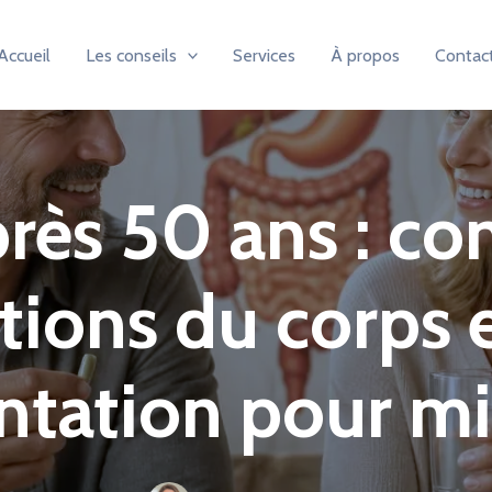
Accueil
Les conseils
Services
À propos
Contac
près 50 ans : co
ions du corps e
tation pour mieu