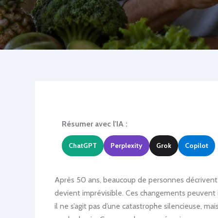
Résumer avec l'IA :
ChatGPT
Perplexity
Grok
Copilot
Après 50 ans, beaucoup de personnes décrivent un
devient imprévisible. Ces changements peuvent inq
il ne s’agit pas d’une catastrophe silencieuse, ma