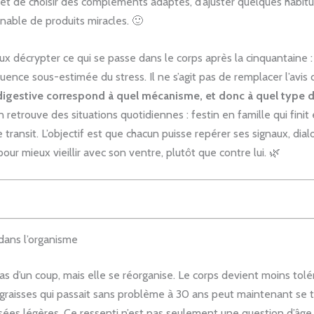
de choisir des compléments adaptés, d’ajuster quelques habitud
nable de produits miracles. 🙂
décrypter ce qui se passe dans le corps après la cinquantaine : bi
fluence sous-estimée du stress. Il ne s’agit pas de remplacer l’avi
digestive correspond à quel mécanisme, et donc à quel type 
retrouve des situations quotidiennes : festin en famille qui finit
ransit. L’objectif est que chacun puisse repérer ses signaux, dial
ur mieux vieillir avec son ventre, plutôt que contre lui. 🌿
dans l’organisme
pas d’un coup, mais elle se réorganise. Le corps devient moins tolé
 graisses qui passait sans problème à 30 ans peut maintenant se 
usées légères. Ce ressenti n’est pas seulement une question d’âge,