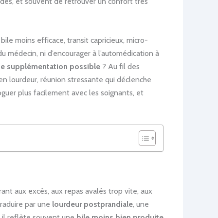
es, et souvent de retrouver un confort très
le moins efficace, transit capricieux, micro-
s du médecin, ni d’encourager à l’automédication à
de supplémentation possible
? Au fil des
 en lourdeur, réunion stressante qui déclenche
oguer plus facilement avec les soignants, et
rant aux excès, aux repas avalés trop vite, aux
traduire par une
lourdeur postprandiale
, une
 il reflète souvent une
bile moins bien produite