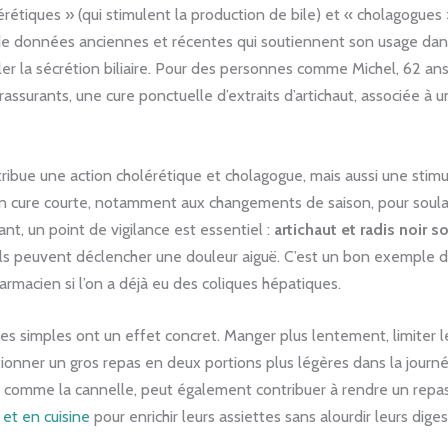
rétiques » (qui stimulent la production de bile) et « cholagogues
de données anciennes et récentes qui soutiennent son usage dans 
r la sécrétion biliaire. Pour des personnes comme Michel, 62 ans
surants, une cure ponctuelle d’extraits d’artichaut, associée à u
ttribue une action cholérétique et cholagogue, mais aussi une sti
n cure courte, notamment aux changements de saison, pour soula
t, un point de vigilance est essentiel :
artichaut et radis noir s
 ils peuvent déclencher une douleur aiguë. C’est un bon exemple 
rmacien si l’on a déjà eu des coliques hépatiques.
simples ont un effet concret. Manger plus lentement, limiter les f
ctionner un gros repas en deux portions plus légères dans la journée
es, comme la cannelle, peut également contribuer à rendre un repas
 et en cuisine
pour enrichir leurs assiettes sans alourdir leurs diges