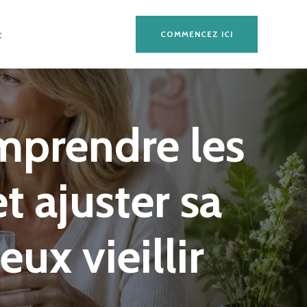
t
COMMENCEZ ICI
mprendre les
t ajuster sa
x vieillir