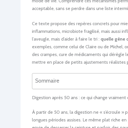
mode de vie. Comprendre ces mécanismes permet 
acceptable, sans se perdre dans une liste intermi
Ce texte propose des repères concrets pour mieux 
inflammations, microbiote fragilisé, mais aussi in
l’aveugle, mais d’aider à faire le tri :
quelle gêne 
exemples, comme celui de Claire ou de Michel, on 
des crampes, cure de médicaments qui dérègle le t
mettre en place de petits ajustements réalistes po
Sommaire
Digestion après 50 ans : ce qui change vraiment 
À partir de 50 ans, la digestion ne « s’écroule » 
longues périodes assises. Le même plat riche en
envie de desserrer la ceinture et parfois des na