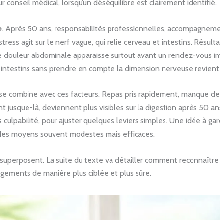
r conseil médical, lorsqu’un déséquilibre est clairement identifié.
e
. Après 50 ans, responsabilités professionnelles, accompagneme
ess agit sur le nerf vague, qui relie cerveau et intestins. Résultat
’une douleur abdominale apparaisse surtout avant un rendez-vous im
 intestins sans prendre en compte la dimension nerveuse revient 
 se combine avec ces facteurs. Repas pris rapidement, manque de m
t jusque-là, deviennent plus visibles sur la digestion après 50 an
s culpabilité, pour ajuster quelques leviers simples. Une idée à gar
c des moyens souvent modestes mais efficaces.
 superposent. La suite du texte va détailler comment reconnaître
ments de manière plus ciblée et plus sûre.