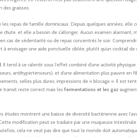
on des graisses.
e les repas de famille dominicaux. Depuis quelques années, elle co
 chute, et elle a besoin de s’allonger. Aucun examen alarmant, ma
ut en cas de sédentarité ou de repas concentrés le soir. Comprendr
et à envisager une aide ponctuelle ciblée, plutôt qu’un cocktail d
l
. Il tend à se ralentir sous l’effet combiné d’une activité physiqu
eurs, antihypertenseurs), et d’une alimentation plus pauvre en fi
ements, selles plus dures, impressions de « blocage ». Il est tenta
e transit reste correct mais les
fermentations et les gaz
augmente
eurs études montrent une baisse de diversité bactérienne avec l’av
ette modification peut se traduire par une muqueuse intestinale p
 Toutefois, cela ne veut pas dire que tout le monde doit automatiq