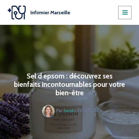
Aller
au
Infirmier Marseille
contenu
Sel d epsom : découvrez ses
bienfaits incontournables pour votre
bien-être
Par
Sarah
/
21/05/2026