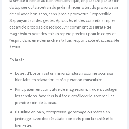
la simple détente au bain thérapeutique, en passant par le soin
de la peau ou le soutien du jardin, il incarne l’art de prendre soin
de soi avec bon sens, sans jamais promettre l’impossible.
S’appuyant sur des gestes éprouvés et des conseils simples,
cet article propose de redécouvrir comment le
sulfate de
magnésium
peut devenir un repère précieux pour le corps et
l’esprit, dans une démarche à la fois responsable et accessible
à tous.
En bref :
Le
sel d’Epsom
est un minéral naturel reconnu pour ses
bienfaits en relaxation et récupération musculaire.
Principalement constitué de magnésium, il aide à soulager
les tensions, favoriser la
détox
, améliorer le sommeil et
prendre soin de la peau.
Il s’utilise en bain, compresse, gommage ou même en
jardinage, avec des résultats concrets pour la santé et le
bien-être.