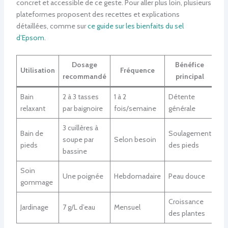
concret et accessible de ce geste. Pour aller plus loin, plusieurs
plateformes proposent des recettes et explications
détaillées, comme sur
ce guide sur les bienfaits du sel
d’Epsom
.
Dosage
Bénéfice
Utilisation
Fréquence
recommandé
principal
Bain
2 à 3 tasses
1 à 2
Détente
relaxant
par baignoire
fois/semaine
générale
3 cuillères à
Bain de
Soulagement
soupe par
Selon besoin
pieds
des pieds
bassine
Soin
Une poignée
Hebdomadaire
Peau douce
gommage
Croissance
Jardinage
7 g/L d’eau
Mensuel
des plantes