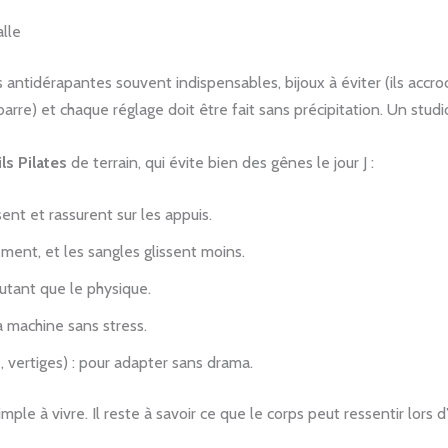
alle
es antidérapantes souvent indispensables, bijoux à éviter (ils acc
arre) et chaque réglage doit être fait sans précipitation. Un studi
ls Pilates
de terrain, qui évite bien des gênes le jour J :
isent et rassurent sur les appuis.
nement, et les sangles glissent moins.
autant que le physique.
a machine sans stress.
, vertiges) : pour adapter sans drama.
mple à vivre. Il reste à savoir ce que le corps peut ressentir lors 