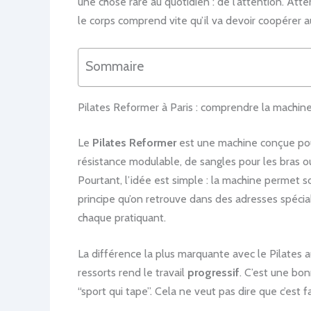
une chose rare au quotidien : de l’attention. Atte
le corps comprend vite qu’il va devoir coopérer au
Sommaire
Pilates Reformer à Paris : comprendre la machin
Le
Pilates Reformer
est une machine conçue pour 
résistance modulable, de sangles pour les bras o
Pourtant, l’idée est simple : la machine permet soi
principe qu’on retrouve dans des adresses spéci
chaque pratiquant.
La différence la plus marquante avec le Pilates au
ressorts rend le travail
progressif
. C’est une bo
“sport qui tape”. Cela ne veut pas dire que c’est fa