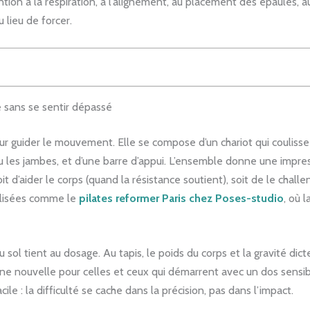
ntion à la respiration, à l’alignement, au placement des épaules, a
 lieu de forcer.
e sans se sentir dépassé
guider le mouvement. Elle se compose d’un chariot qui coulisse s
u les jambes, et d’une barre d’appui. L’ensemble donne une impres
t d’aider le corps (quand la résistance soutient), soit de le challe
alisées comme le
pilates reformer Paris chez Poses-studio
, où 
 sol tient au dosage. Au tapis, le poids du corps et la gravité dic
nne nouvelle pour celles et ceux qui démarrent avec un dos sensi
cile : la difficulté se cache dans la précision, pas dans l’impact.