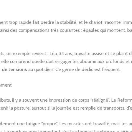
t trop rapide fait perdre la stabilité, et le chariot “raconte” imm
ainsi des compensations très courantes : épaules qui montent, bas
un exemple revient : Léa, 34 ans, travaille assise et se plaint d’u
 elle comprend qu’elle doit engager les abdominaux profonds et r
 de tensions
au quotidien. Ce genre de déclic est fréquent.
dement
uts, il y a souvent une impression de corps “réaligné”. Le Reforme
ir la posture, surtout si la journée est remplie de transports, d’es
alement une fatigue “propre”. Les muscles ont travaillé, mais les a
uster. Le prochain point important, c’est justement l’ambiance paris