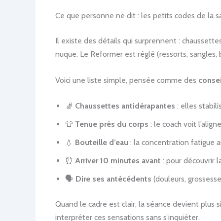
Ce que personne ne dit : les petits codes de la s
Il existe des détails qui surprennent : chaussett
nuque. Le Reformer est réglé (ressorts, sangles, b
Voici une liste simple, pensée comme des
consei
🧦
Chaussettes antidérapantes
: elles stabil
👕
Tenue près du corps
: le coach voit l’alig
💧
Bouteille d’eau
: la concentration fatigue 
⏰
Arriver 10 minutes avant
: pour découvrir l
🗣️
Dire ses antécédents
(douleurs, grossesse
Quand le cadre est clair, la séance devient plus si
interpréter ces sensations sans s’inquiéter.