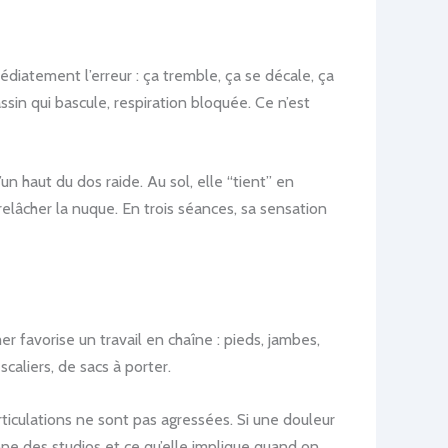
édiatement l’erreur : ça tremble, ça se décale, ça
sin qui bascule, respiration bloquée. Ce n’est
n haut du dos raide. Au sol, elle “tient” en
elâcher la nuque. En trois séances, sa sensation
r favorise un travail en chaîne : pieds, jambes,
caliers, de sacs à porter.
rticulations ne sont pas agressées. Si une douleur
ienne des studios et ce qu’elle implique quand on