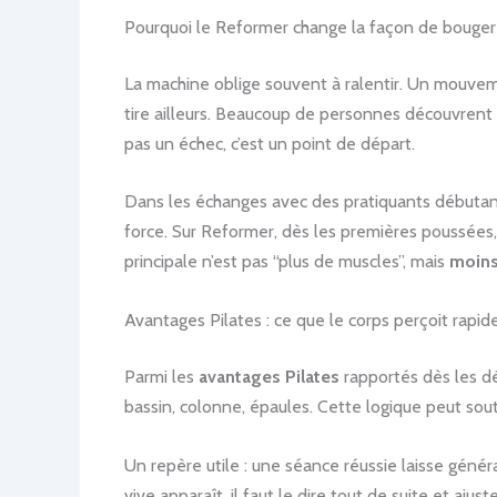
Pourquoi le Reformer change la façon de bouger
La machine oblige souvent à ralentir. Un mouvemen
tire ailleurs. Beaucoup de personnes découvrent 
pas un échec, c’est un point de départ.
Dans les échanges avec des pratiquants débutants, 
force. Sur Reformer, dès les premières poussées,
principale n’est pas “plus de muscles”, mais
moins
Avantages Pilates : ce que le corps perçoit rapi
Parmi les
avantages Pilates
rapportés dès les déb
bassin, colonne, épaules. Cette logique peut souten
Un repère utile : une séance réussie laisse génér
vive apparaît, il faut le dire tout de suite et aj