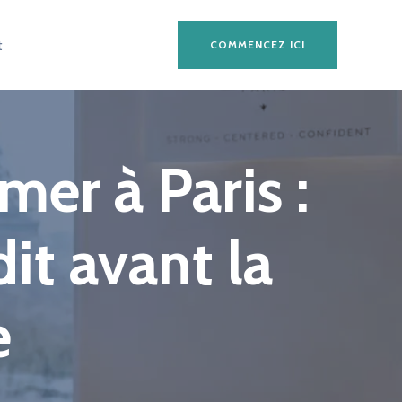
t
COMMENCEZ ICI
er à Paris :
it avant la
e