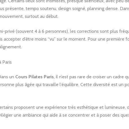
sage. Certains lieux sont intimistes, presque silencieux, avec peu
plus présente, tempo soutenu, design soigné, planning dense. Dans
 mouvement, surtout au début.
mi-privé (souvent 4 à 6 personnes), les corrections sont plus fré
fois accepter d’être moins “vu” sur le moment. Pour une première f
alignement.
à Paris
 Dans un
Cours Pilates Paris
, il n’est pas rare de croiser un cadre
sonne plus âgée qui travaille l’équilibre. Cette diversité est un poin
 Certains proposent une expérience très esthétique et lumineuse, d’
ivilégier une ambiance qui aide à se concentrer et à poser des que