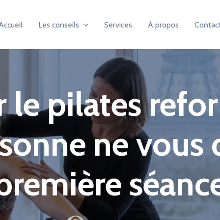
Accueil
Les conseils
Services
À propos
Contac
e pilates reform
sonne ne vous d
première séanc