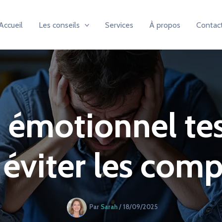
Accueil
Les conseils
Services
À propos
Contac
 émotionnel te
t éviter les comp
Par
Sarah
/
18/09/2025