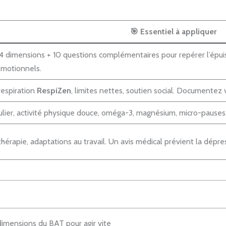
🎯 Essentiel à appliquer
 4 dimensions + 10 questions complémentaires pour repérer l’épuis
émotionnels.
respiration
RespiZen
, limites nettes, soutien social. Documentez 
lier, activité physique douce, oméga-3, magnésium, micro-pauses
érapie, adaptations au travail. Un avis médical prévient la dépres
imensions du BAT pour agir vite