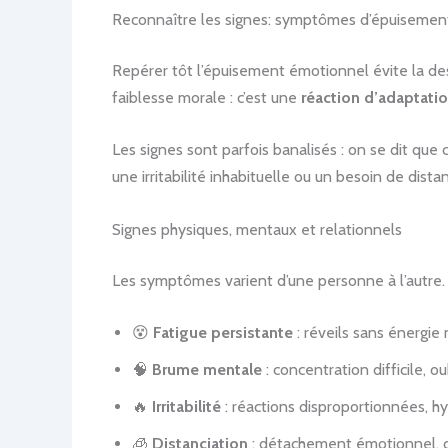
Reconnaître les signes: symptômes d’épuisemen
Repérer tôt l’épuisement émotionnel évite la desce
faiblesse morale : c’est une
réaction d’adaptati
Les signes sont parfois banalisés : on se dit que
une irritabilité inhabituelle ou un besoin de dis
Signes physiques, mentaux et relationnels
Les symptômes varient d’une personne à l’autre. 
😵
Fatigue persistante
: réveils sans énergie
🧠
Brume mentale
: concentration difficile, o
🔥
Irritabilité
: réactions disproportionnées, hy
🧊
Distanciation
: détachement émotionnel, cyn