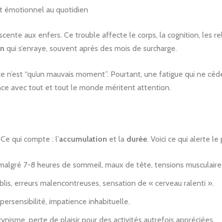
t émotionnel au quotidien
nte aux enfers. Ce trouble affecte le corps, la cognition, les rel
on
qui s’enraye, souvent après des mois de surcharge.
 ce n’est “qu’un mauvais moment”. Pourtant, une fatigue qui ne cèd
tance avec tout et tout le monde méritent attention.
Ce qui compte : l’
accumulation
et la
durée
. Voici ce qui alerte le
 malgré 7-8 heures de sommeil, maux de tête, tensions musculaire
ublis, erreurs malencontreuses, sensation de « cerveau ralenti ».
persensibilité, impatience inhabituelle.
isme, perte de plaisir pour des activités autrefois appréciées.