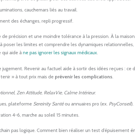
ruminations, cauchemars liés au travail.
ement des échanges, repli progressif.
se de précision et une moindre tolérance à la pression. À la maiso
à poser les limites et comprendre les dynamiques relationnelles,
e qui aide à
ne pas ignorer les signaux médicaux
.
e jugement. Revenir au factuel aide à sortir des idées reçues : ce 
 tenir » à tout prix mais de
prévenir les complications
.
tionnel
,
Zen Attitude
,
RelaxVie
,
Calme Intérieur
.
gues, plateforme
Sereinity Santé
ou annuaires pro (ex.
PsyConseil
).
iration 4-6, marche au soleil 15 minutes.
ochain pas logique. Comment bien réaliser un test d’épuisement émot