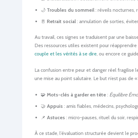
🌙
Troubles du sommeil
: réveils nocturnes, 
🚪
Retrait social
: annulation de sorties, évit
Au travail, ces signes se traduisent par une bais
Des ressources utiles existent pour réapprendre 
couple et les vérités à se dire
, ou encore ce guid
La confusion entre peur et danger réel fragilise l
une mise au point salutaire. Le but n’est pas de «
🧩
Mots-clés à garder en tête
:
Équilibre Émo
🤝
Appuis
: amis fiables, médecins, psycholo
📌
Astuces
: micro-pauses, rituel du soir, resp
À ce stade, l’évaluation structurée devient le pr