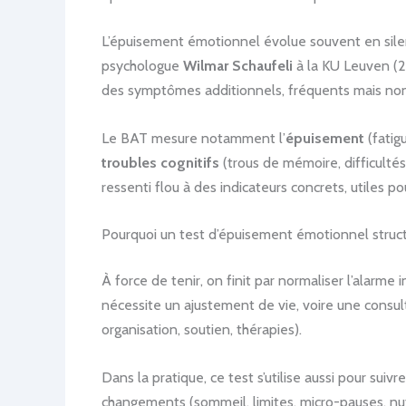
L’épuisement émotionnel évolue souvent en silenc
psychologue
Wilmar Schaufeli
à la KU Leuven (20
des symptômes additionnels, fréquents mais non
Le BAT mesure notamment l’
épuisement
(fatig
troubles cognitifs
(trous de mémoire, difficulté
ressenti flou à des indicateurs concrets, utiles p
Pourquoi un test d’épuisement émotionnel struct
À force de tenir, on finit par normaliser l’alarme 
nécessite un ajustement de vie, voire une consul
organisation, soutien, thérapies).
Dans la pratique, ce test s’utilise aussi pour sui
changements (sommeil, limites, micro-pauses, nutr