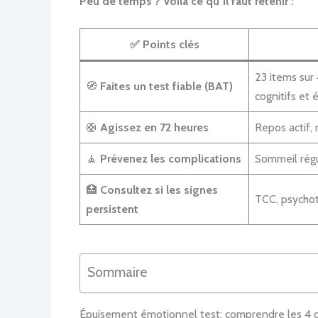
Peu de temps ? Voilà ce qu’il faut retenir :
✅ Points clés
23 items sur
🧭
Faites un test fiable (BAT)
cognitifs et 
🛟
Agissez en 72 heures
Repos actif, 
🧘
Prévenez les complications
Sommeil régu
🏥
Consultez si les signes
TCC, psychoth
persistent
Sommaire
Épuisement émotionnel test: comprendre les 4 d