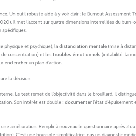
e. Un outil robuste aide à y voir clair : le Burnout Assessment T
20). Il met l’accent sur quatre dimensions interreliées du burn-o
 spécifiques.
ue physique et psychique), la
distanciation mentale
(mise à distan
s de concentration) et les
troubles émotionnels
(irritabilité, la
our enclencher un plan d’action.
ure la décision
interne. Le test remet de l’objectivité dans le brouillard. Il disting
tation. Son intérêt est double :
documenter
l’état d’épuisement 
vre une amélioration. Remplir à nouveau le questionnaire après 3 ou
ition). C’est une boussole simplificatrice, pas un diagnostic médic