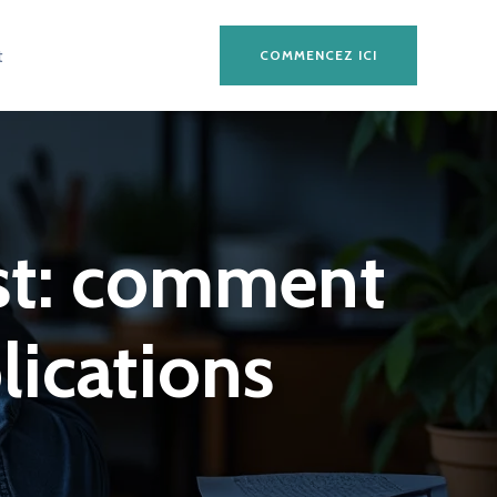
t
COMMENCEZ ICI
st: comment
lications