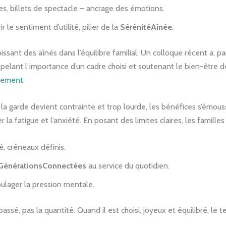
es, billets de spectacle – ancrage des émotions.
ir le sentiment d’utilité, pilier de la
SérénitéAînée
.
oissant des aînés dans l’équilibre familial. Un colloque récent a,
appelant l’importance d’un cadre choisi et soutenant le bien-être 
uvement
.
e la garde devient contrainte et trop lourde, les bénéfices s’émo
la fatigue et l’anxiété. En posant des limites claires, les familles
gé, créneaux définis.
GénérationsConnectées
au service du quotidien.
ulager la pression mentale.
 passé, pas la quantité. Quand il est choisi, joyeux et équilibré, l