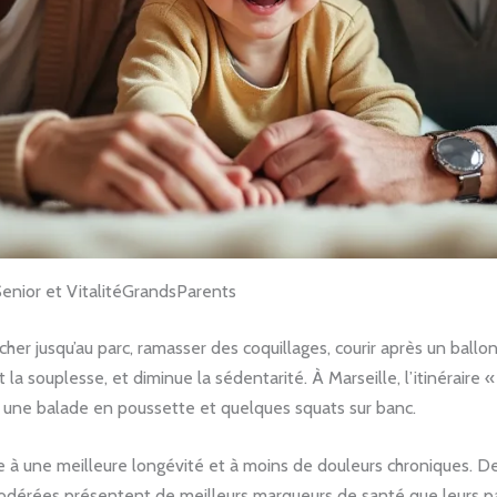
Senior et VitalitéGrandsParents
er jusqu’au parc, ramasser des coquillages, courir après un ballon.
 et la souplesse, et diminue la sédentarité. À Marseille, l’itinéraire
ur une balade en poussette et quelques squats sur banc.
ée à une meilleure longévité et à moins de douleurs chroniques. D
odérées présentent de meilleurs marqueurs de santé que leurs pai