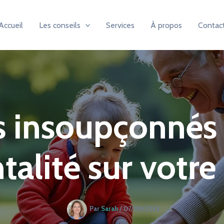
Accueil
Les conseils
Services
À propos
Contac
ts insoupçonnés 
talité sur votre
Par
Sarah
/
07/09/2025