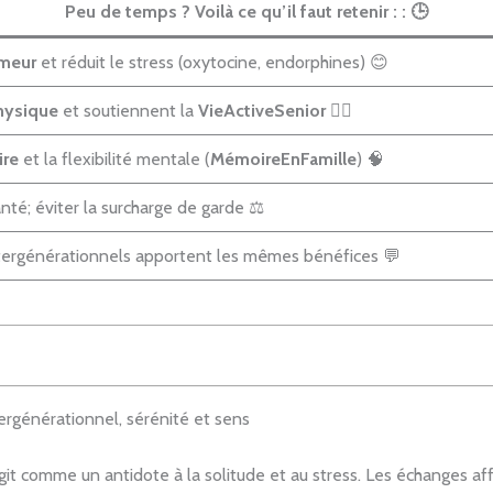
Peu de temps ? Voilà ce qu’il faut retenir : :
🕒
umeur
et réduit le stress (oxytocine, endorphines) 😊
physique
et soutiennent la
VieActiveSenior
🏃‍♀️
ire
et la flexibilité mentale (
MémoireEnFamille
) 🧠
nté; éviter la surcharge de garde ⚖️
ergénérationnels apportent les mêmes bénéfices 💬
rgénérationnel, sérénité et sens
git comme un antidote à la solitude et au stress. Les échanges af