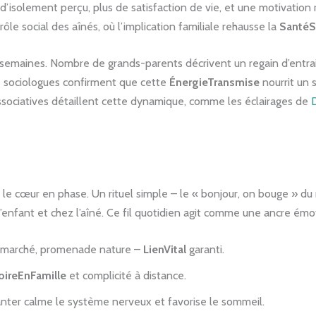
’isolement perçu, plus de satisfaction de vie, et une motivation
ôle social des aînés, où l’implication familiale rehausse la
SantéS
es semaines. Nombre de grands-parents décrivent un regain d’entrai
es sociologues confirment que cette
ÉnergieTransmise
nourrit un 
associatives détaillent cette dynamique, comme les éclairages de
 le cœur en phase. Un rituel simple – le « bonjour, on bouge » du m
z l’enfant et chez l’aîné. Ce fil quotidien agit comme une ancre émo
, marché, promenade nature –
LienVital
garanti.
ireEnFamille
et complicité à distance.
hanter calme le système nerveux et favorise le sommeil.