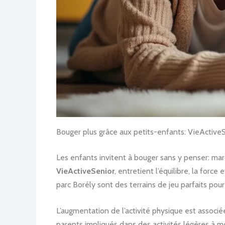
Bouger plus grâce aux petits-enfants: VieActive
Les enfants invitent à bouger sans y penser: march
VieActiveSenior
, entretient l’équilibre, la force
parc Borély sont des terrains de jeu parfaits po
L’augmentation de l’activité physique est associ
parents impliqués dans des activités légères à m