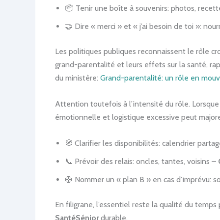
📦 Tenir une boîte à souvenirs: photos, recett
🤝 Dire « merci » et « j’ai besoin de toi »: nourr
Les politiques publiques reconnaissent le rôle cr
grand-parentalité et leurs effets sur la santé, r
du ministère:
Grand-parentalité: un rôle en mo
Attention toutefois à l’intensité du rôle. Lorsqu
émotionnelle et logistique excessive peut majorer 
🧭 Clarifier les disponibilités: calendrier parta
📞 Prévoir des relais: oncles, tantes, voisins –
🛟 Nommer un « plan B » en cas d’imprévu: so
En filigrane, l’essentiel reste la qualité du temps
SantéSénior
durable.