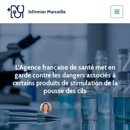
Aller
au
Infirmier Marseille
contenu
L’Agence française de santé met en
garde contre les dangers associés à
certains produits de stimulation de la
pousse des cils
Par
Sarah
/
16/12/2025