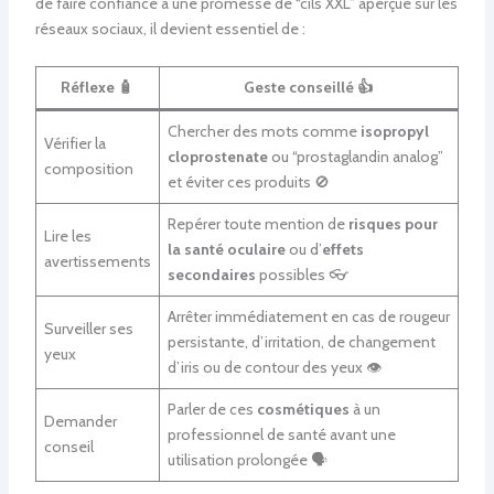
de faire confiance à une promesse de “cils XXL” aperçue sur les
réseaux sociaux, il devient essentiel de :
Réflexe 🧴
Geste conseillé 👍
Chercher des mots comme
isopropyl
Vérifier la
cloprostenate
ou “prostaglandin analog”
composition
et éviter ces produits 🚫
Repérer toute mention de
risques pour
Lire les
la santé oculaire
ou d’
effets
avertissements
secondaires
possibles 👓
Arrêter immédiatement en cas de rougeur
Surveiller ses
persistante, d’irritation, de changement
yeux
d’iris ou de contour des yeux 👁️
Parler de ces
cosmétiques
à un
Demander
professionnel de santé avant une
conseil
utilisation prolongée 🗣️