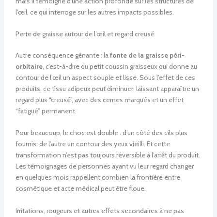
mais il témoigne d’une action profonde sur les structures de
l’œil, ce qui interroge sur les autres impacts possibles.
Perte de graisse autour de l’œil et regard creusé
Autre conséquence gênante : la
fonte de la graisse péri-
orbitaire
, c’est-à-dire du petit coussin graisseux qui donne au
contour de l’œil un aspect souple et lisse. Sous l’effet de ces
produits, ce tissu adipeux peut diminuer, laissant apparaître un
regard plus “creusé”, avec des cernes marqués et un effet
“fatigué” permanent.
Pour beaucoup, le choc est double : d’un côté des cils plus
fournis, de l’autre un contour des yeux vieilli. Et cette
transformation n’est pas toujours réversible à l’arrêt du produit.
Les témoignages de personnes ayant vu leur regard changer
en quelques mois rappellent combien la frontière entre
cosmétique et acte médical peut être floue.
Irritations, rougeurs et autres effets secondaires à ne pas