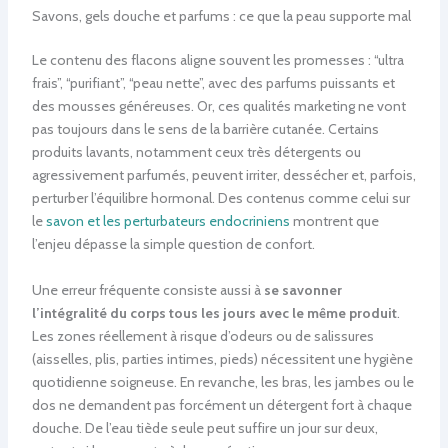
Savons, gels douche et parfums : ce que la peau supporte mal
Le contenu des flacons aligne souvent les promesses : “ultra
frais”, “purifiant”, “peau nette”, avec des parfums puissants et
des mousses généreuses. Or, ces qualités marketing ne vont
pas toujours dans le sens de la barrière cutanée. Certains
produits lavants, notamment ceux très détergents ou
agressivement parfumés, peuvent irriter, dessécher et, parfois,
perturber l’équilibre hormonal. Des contenus comme celui sur
le
savon et les perturbateurs endocriniens
montrent que
l’enjeu dépasse la simple question de confort.
Une erreur fréquente consiste aussi à
se savonner
l’intégralité du corps tous les jours avec le même produit
.
Les zones réellement à risque d’odeurs ou de salissures
(aisselles, plis, parties intimes, pieds) nécessitent une hygiène
quotidienne soigneuse. En revanche, les bras, les jambes ou le
dos ne demandent pas forcément un détergent fort à chaque
douche. De l’eau tiède seule peut suffire un jour sur deux,