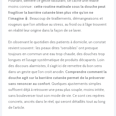
Pourtant, derrière ce geste rassurant, se cache une réalité
moins connue :
cette routine matinale sous la douche peut
fragiliser la barrière cutanée bien plus vite qu’on ne
l’imagine
🧴. Beaucoup de tiraillements, démangeaisons et
rougeurs que l’on attribue au stress, au froid ou à l’âge trouvent
en réalité leur origine dans la façon de se laver.
En observant le quotidien des patients à domicile, un constat
revient souvent : les peaux dites “sensibles” ont presque
toujours en commun une eau trop chaude, des douches trop
longues et l’usage systématique de produits décapants. Loin
des discours alarmistes, il s’agit ici de remettre du bon sens
dans un geste que l’on croit anodin.
Comprendre comment la
douche agit sur la barrière cutanée permet de la préserver
sans renoncer au confort
. Quelques ajustements simples
suffisent déjà à retrouver une peau plus souple, moins irritée,
sans bouleverser tout son mode de vie. Ce sont ces repères
concrets, ancrés dans le réel, qui seront détaillés tout au long
de l’article.