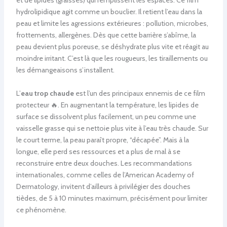
et de lipides (graisses) qui remplissent les espaces. Ce film
hydrolipidique agit comme un bouclier. Il retient l’eau dans la
peau et limite les agressions extérieures : pollution, microbes,
frottements, allergènes. Dès que cette barrière s’abîme, la
peau devient plus poreuse, se déshydrate plus vite et réagit au
moindre irritant. C’est là que les rougueurs, les tiraillements ou
les démangeaisons s’installent.
L’
eau trop chaude
est l’un des principaux ennemis de ce film
protecteur 🔥. En augmentant la température, les lipides de
surface se dissolvent plus facilement, un peu comme une
vaisselle grasse qui se nettoie plus vite à l’eau très chaude. Sur
le court terme, la peau paraît propre, “décapée”. Mais à la
longue, elle perd ses ressources et a plus de mal à se
reconstruire entre deux douches. Les recommandations
internationales, comme celles de l’American Academy of
Dermatology, invitent d’ailleurs à privilégier des douches
tièdes, de 5 à 10 minutes maximum, précisément pour limiter
ce phénomène.