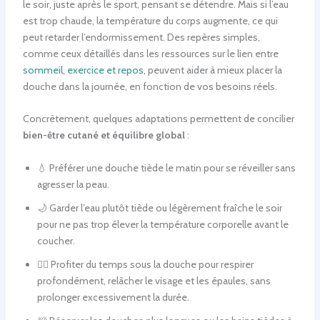
le soir, juste après le sport, pensant se détendre. Mais si l’eau
est trop chaude, la température du corps augmente, ce qui
peut retarder l’endormissement. Des repères simples,
comme ceux détaillés dans les ressources sur le lien entre
sommeil, exercice et repos
, peuvent aider à mieux placer la
douche dans la journée, en fonction de vos besoins réels.
Concrètement, quelques adaptations permettent de concilier
bien-être cutané et équilibre global
:
💧 Préférer une douche tiède le matin pour se réveiller sans
agresser la peau.
🌙 Garder l’eau plutôt tiède ou légèrement fraîche le soir
pour ne pas trop élever la température corporelle avant le
coucher.
🧘‍♀️ Profiter du temps sous la douche pour respirer
profondément, relâcher le visage et les épaules, sans
prolonger excessivement la durée.