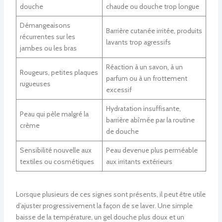
douche
chaude ou douche trop longue
Démangeaisons
Barrière cutanée irritée, produits
récurrentes sur les
lavants trop agressifs
jambes ou les bras
Réaction à un savon, à un
Rougeurs, petites plaques
parfum ou à un frottement
rugueuses
excessif
Hydratation insuffisante,
Peau qui pèle malgré la
barrière abîmée par la routine
crème
de douche
Sensibilité nouvelle aux
Peau devenue plus perméable
textiles ou cosmétiques
aux irritants extérieurs
Lorsque plusieurs de ces signes sont présents, il peut être utile
d’ajuster progressivement la façon de se laver. Une simple
baisse de la température, un gel douche plus doux et un