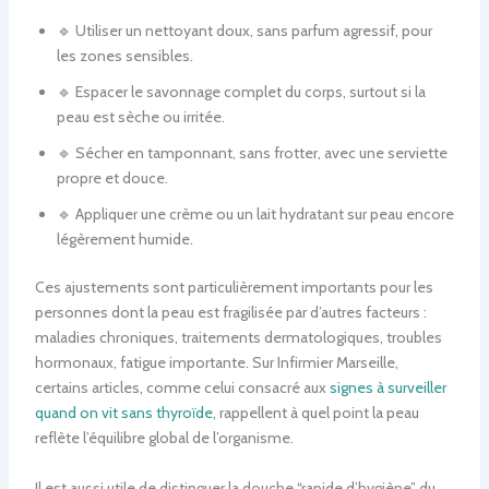
🔹 Utiliser un nettoyant doux, sans parfum agressif, pour
les zones sensibles.
🔹 Espacer le savonnage complet du corps, surtout si la
peau est sèche ou irritée.
🔹 Sécher en tamponnant, sans frotter, avec une serviette
propre et douce.
🔹 Appliquer une crème ou un lait hydratant sur peau encore
légèrement humide.
Ces ajustements sont particulièrement importants pour les
personnes dont la peau est fragilisée par d’autres facteurs :
maladies chroniques, traitements dermatologiques, troubles
hormonaux, fatigue importante. Sur Infirmier Marseille,
certains articles, comme celui consacré aux
signes à surveiller
quand on vit sans thyroïde
, rappellent à quel point la peau
reflète l’équilibre global de l’organisme.
Il est aussi utile de distinguer la douche “rapide d’hygiène” du