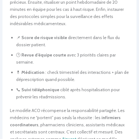
précieux. Ensuite, ritualiser un point hebdomadaire de 20
minutes en équipe pour les cas à haut risque. Enfin, instaurer
des protocoles simples pour la surveillance des effets
indésirables médicamenteux.
📌
Score de risque visible
directement dans le flux du
dossier patient.
🕒
Revue d’équipe courte
avec 3 priorités claires par
semaine.
💊
Médication
: check trimestriel des interactions + plan de
déprescription quand possible.
📞
Suivi téléphonique
ciblé après hospitalisation pour
prévenir les réadmissions.
Le modèle ACO récompense la responsabilité partagée. Les
médecins ne “portent” pas seuls la réussite : les
infirmiers
coordinateurs
, pharmaciens cliniciens, assistants médicaux
et secrétariats sont centraux. C’est collectif et mesuré. Des
analyses externes comme
Ainvest
décrivent ce modèle