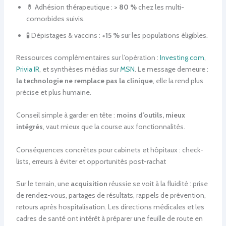
💊 Adhésion thérapeutique :
> 80 %
chez les multi-
comorbides suivis.
🧪 Dépistages & vaccins :
+15 %
sur les populations éligibles.
Ressources complémentaires sur l’opération :
Investing.com
,
Privia IR
, et synthèses médias sur
MSN
. Le message demeure :
la technologie ne remplace pas la clinique
, elle la rend plus
précise et plus humaine.
Conseil simple à garder en tête :
moins d’outils, mieux
intégrés
, vaut mieux que la course aux fonctionnalités.
Conséquences concrètes pour cabinets et hôpitaux : check-
lists, erreurs à éviter et opportunités post-rachat
Sur le terrain, une
acquisition
réussie se voit à la fluidité : prise
de rendez-vous, partages de résultats, rappels de prévention,
retours après hospitalisation. Les directions médicales et les
cadres de santé ont intérêt à préparer une feuille de route en