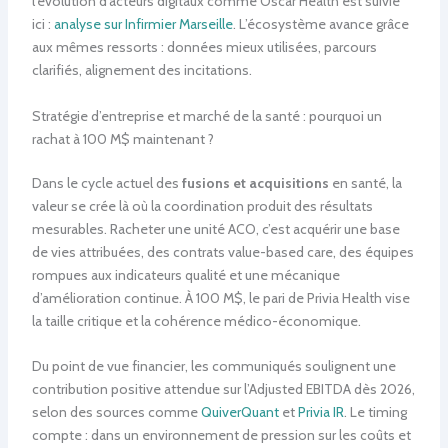
l’évolution d’acteurs digitaux comme Oscar Health est suivie
ici :
analyse sur Infirmier Marseille
. L’écosystème avance grâce
aux mêmes ressorts : données mieux utilisées, parcours
clarifiés, alignement des incitations.
Stratégie d’entreprise et marché de la santé : pourquoi un
rachat à 100 M$ maintenant ?
Dans le cycle actuel des
fusions et acquisitions
en santé, la
valeur se crée là où la coordination produit des résultats
mesurables. Racheter une unité ACO, c’est acquérir une base
de vies attribuées, des contrats value-based care, des équipes
rompues aux indicateurs qualité et une mécanique
d’amélioration continue. À 100 M$, le pari de Privia Health vise
la taille critique et la cohérence médico-économique.
Du point de vue financier, les communiqués soulignent une
contribution positive attendue sur l’Adjusted EBITDA dès 2026,
selon des sources comme
QuiverQuant
et
Privia IR
. Le timing
compte : dans un environnement de pression sur les coûts et