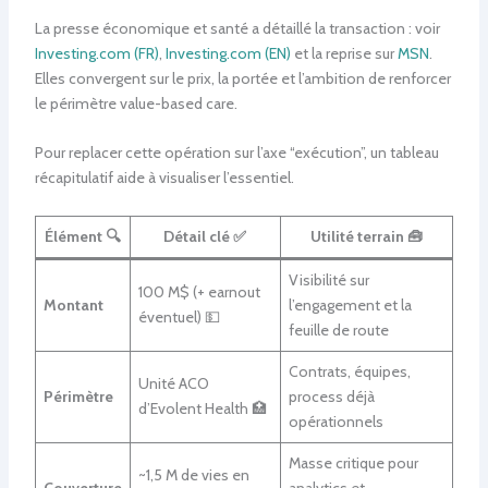
La presse économique et santé a détaillé la transaction : voir
Investing.com (FR)
,
Investing.com (EN)
et la reprise sur
MSN
.
Elles convergent sur le prix, la portée et l’ambition de renforcer
le périmètre value-based care.
Pour replacer cette opération sur l’axe “exécution”, un tableau
récapitulatif aide à visualiser l’essentiel.
Élément 🔍
Détail clé ✅
Utilité terrain 🧰
Visibilité sur
100 M$ (+ earnout
Montant
l’engagement et la
éventuel) 💵
feuille de route
Contrats, équipes,
Unité ACO
Périmètre
process déjà
d’Evolent Health 🏥
opérationnels
Masse critique pour
~1,5 M de vies en
Couverture
analytics et