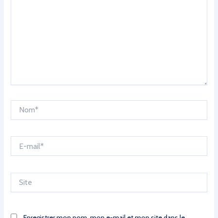
Nom*
E-
mail*
Site
Enregistrer mon nom, mon e-mail et mon site dans le