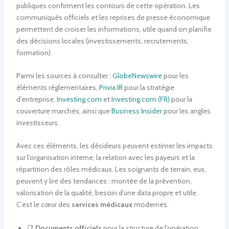
publiques confirment les contours de cette opération. Les
communiqués officiels et les reprises de presse économique
permettent de croiser les informations, utile quand on planifie
des décisions locales (investissements, recrutements,
formation).
Parmi les sources à consulter :
GlobeNewswire
pour les
éléments réglementaires,
Privia IR
pour la stratégie
d’entreprise,
Investing.com
et
Investing.com (FR)
pour la
couverture marchés, ainsi que
Business Insider
pour les angles
investisseurs.
Avec ces éléments, les décideurs peuvent estimer les impacts
sur l’organisation interne, la relation avec les payeurs et la
répartition des rôles médicaux. Les soignants de terrain, eux,
peuvent y lire des tendances : montée de la prévention,
valorisation de la qualité, besoin d’une data propre et utile.
C’est le cœur des
services médicaux
modernes.
📑
Documents officiels
pour la structure de l’opération.