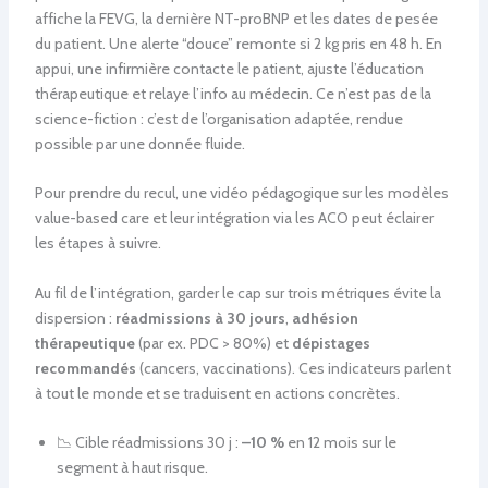
affiche la FEVG, la dernière NT-proBNP et les dates de pesée
du patient. Une alerte “douce” remonte si 2 kg pris en 48 h. En
appui, une infirmière contacte le patient, ajuste l’éducation
thérapeutique et relaye l’info au médecin. Ce n’est pas de la
science-fiction : c’est de l’organisation adaptée, rendue
possible par une donnée fluide.
Pour prendre du recul, une vidéo pédagogique sur les modèles
value-based care et leur intégration via les ACO peut éclairer
les étapes à suivre.
Au fil de l’intégration, garder le cap sur trois métriques évite la
dispersion :
réadmissions à 30 jours
,
adhésion
thérapeutique
(par ex. PDC > 80%) et
dépistages
recommandés
(cancers, vaccinations). Ces indicateurs parlent
à tout le monde et se traduisent en actions concrètes.
📉 Cible réadmissions 30 j :
–10 %
en 12 mois sur le
segment à haut risque.