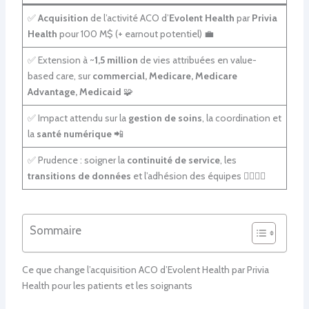
✅
Acquisition
de l’activité ACO d’
Evolent Health
par
Privia
Health
pour 100 M$ (+ earnout potentiel) 💼
✅ Extension à ~
1,5 million
de vies attribuées en value-
based care, sur
commercial, Medicare, Medicare
Advantage, Medicaid
🧩
✅ Impact attendu sur la
gestion de soins
, la coordination et
la
santé numérique
📲
✅ Prudence : soigner la
continuité de service
, les
transitions de données
et l’adhésion des équipes 👩‍⚕️👨‍⚕️
Sommaire
Ce que change l’acquisition ACO d’Evolent Health par Privia
Health pour les patients et les soignants