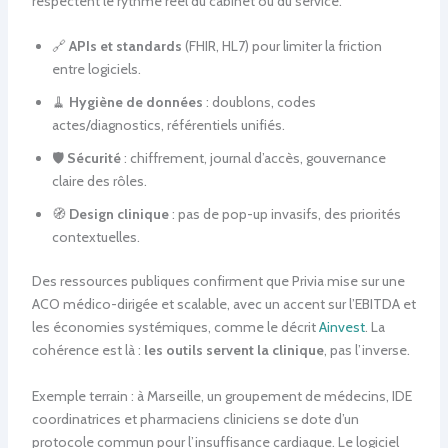
respectent le rythme réel du cabinet ou du service.
🔗
APIs et standards
(FHIR, HL7) pour limiter la friction
entre logiciels.
🧹
Hygiène de données
: doublons, codes
actes/diagnostics, référentiels unifiés.
🛡️
Sécurité
: chiffrement, journal d’accès, gouvernance
claire des rôles.
🧭
Design clinique
: pas de pop-up invasifs, des priorités
contextuelles.
Des ressources publiques confirment que Privia mise sur une
ACO médico-dirigée et scalable, avec un accent sur l’EBITDA et
les économies systémiques, comme le décrit
Ainvest
. La
cohérence est là :
les outils servent la clinique
, pas l’inverse.
Exemple terrain : à Marseille, un groupement de médecins, IDE
coordinatrices et pharmaciens cliniciens se dote d’un
protocole commun pour l’insuffisance cardiaque. Le logiciel