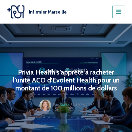
Aller
au
Infirmier Marseille
contenu
Privia Health s’apprête à racheter
l’unité ACO d’Evolent Health pour un
montant de 100 millions de dollars
Par
Sarah
/
24/09/2025