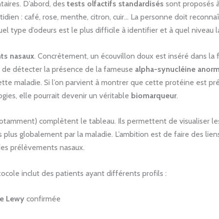
taires. D’abord, des
tests olfactifs standardisés
sont proposés à 
ien : café, rose, menthe, citron, cuir… La personne doit reconnaî
 type d’odeurs est le plus difficile à identifier et à quel niveau l
ts nasaux
. Concrètement, un écouvillon doux est inséré dans la fo
st de détecter la présence de la fameuse
alpha-synucléine anorm
tte maladie. Si l’on parvient à montrer que cette protéine est pr
ies, elle pourrait devenir un véritable
biomarqueur
.
tamment) complètent le tableau. Ils permettent de visualiser le
plus globalement par la maladie. L’ambition est de faire des liens 
 des prélèvements nasaux.
cole inclut des patients ayant différents profils :
de Lewy
confirmée