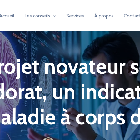
Accueil
Les conseils
Services
À propos
Contac
rojet novateur 
dorat, un indic
aladie à corps