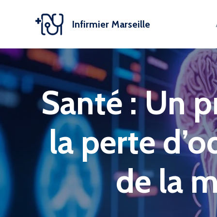
Aller
au
Infirmier Marseille
contenu
Santé : Un p
la perte d’o
de la m