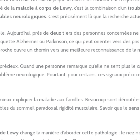
té de la
maladie à corps de Lewy
, c’est la combinaison d’un
troub
oubles neurologiques
. C’est précisément là que la recherche actue
le. Aujourd’hui, près de
deux tiers
des personnes concernées ne s
quette Alzheimer ou Parkinson, ce qui peut orienter vers des pri
proche ouvre un chemin vers une meilleure reconnaissance de la
récieux. Quand une personne remarque qu’elle ne sent plus le café 
oblème neurologique. Pourtant, pour certains, ces signaux précoc
eux expliquer la maladie aux familles. Beaucoup sont déroutées 
oubles du sommeil paradoxal, rigidité musculaire. Savoir que le
sens 
 de Lewy
change la manière d’aborder cette pathologie : le nez n