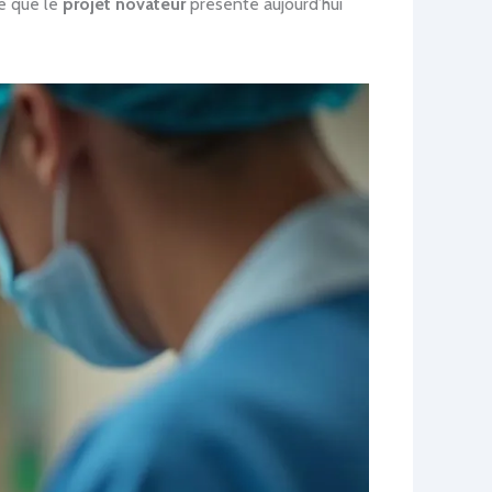
ve que le
projet novateur
présenté aujourd’hui