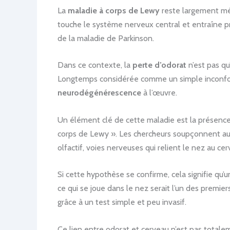
La
maladie à corps de Lewy
reste largement méc
touche le système nerveux central et entraîne p
de la maladie de Parkinson.
Dans ce contexte, la
perte d’odorat
n’est pas qu
Longtemps considérée comme un simple inconfor
neurodégénérescence
à l’œuvre.
Un élément clé de cette maladie est la présence 
corps de Lewy ». Les chercheurs soupçonnent auj
olfactif, voies nerveuses qui relient le nez au cer
Si cette hypothèse se confirme, cela signifie qu’
ce qui se joue dans le nez serait l’un des premie
grâce à un test simple et peu invasif.
Ce lien entre odorat et cerveau n’est pas totale