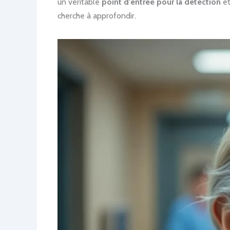
un véritable
point d’entrée pour la détection
et
cherche à approfondir.