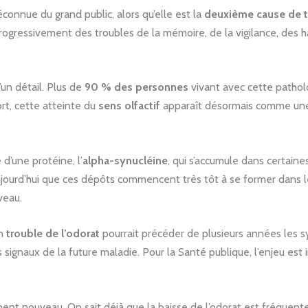
onnue du grand public, alors qu’elle est la
deuxième cause de t
rogressivement des troubles de la mémoire, de la vigilance, des 
’un détail. Plus de
90 % des personnes
vivant avec cette patholo
t, cette atteinte du
sens olfactif
apparaît désormais comme une
d’une protéine, l’
alpha-synucléine
, qui s’accumule dans certain
ourd’hui que ces dépôts commencent très tôt à se former dans l
veau.
un
trouble de l’odorat
pourrait précéder de plusieurs années les 
rs signaux de la future maladie. Pour la Santé publique, l’enjeu es
ment nouveau. On sait déjà que la baisse de l’odorat est fréquen