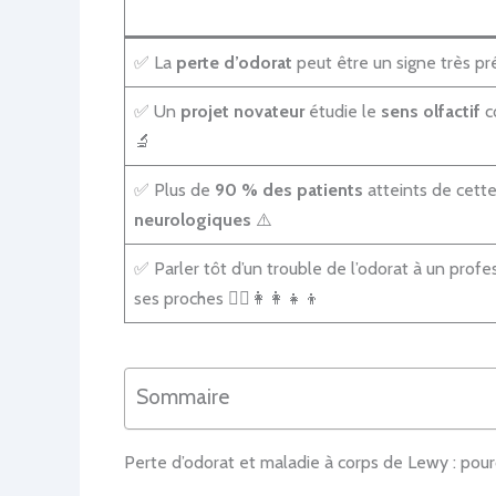
✅ La
perte d’odorat
peut être un signe très p
✅ Un
projet novateur
étudie le
sens olfactif
c
🔬
✅ Plus de
90 % des patients
atteints de cette
neurologiques
⚠️
✅ Parler tôt d’un trouble de l’odorat à un prof
ses proches 👨‍⚕️👩‍👩‍👧‍👦
Sommaire
Perte d’odorat et maladie à corps de Lewy : pour