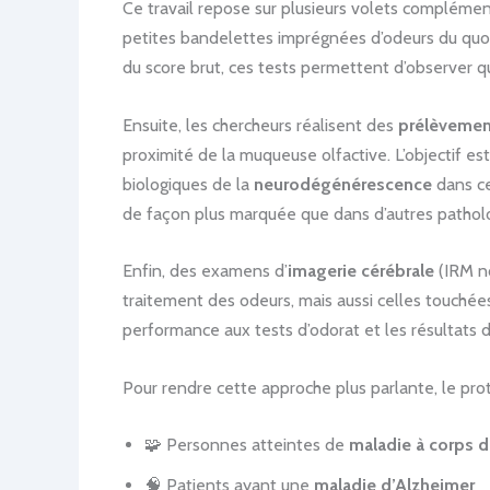
Ce travail repose sur plusieurs volets complémen
petites bandelettes imprégnées d’odeurs du quotid
du score brut, ces tests permettent d’observer quel
Ensuite, les chercheurs réalisent des
prélèvemen
proximité de la muqueuse olfactive. L’objectif e
biologiques de la
neurodégénérescence
dans ce
de façon plus marquée que dans d’autres patholog
Enfin, des examens d’
imagerie cérébrale
(IRM no
traitement des odeurs, mais aussi celles touchées 
performance aux tests d’odorat et les résultats
Pour rendre cette approche plus parlante, le proto
🧩 Personnes atteintes de
maladie à corps 
🧠 Patients ayant une
maladie d’Alzheimer