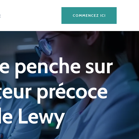
t
COMMENCEZ ICI
se penche sur
ateur précoce
 de Lewy