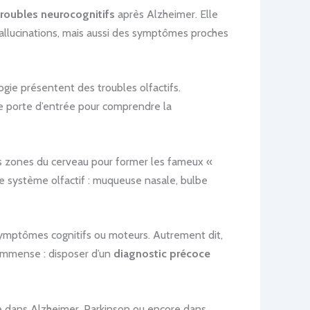
roubles neurocognitifs
après Alzheimer. Elle
hallucinations, mais aussi des symptômes proches
gie présentent des troubles olfactifs.
 porte d’entrée pour comprendre la
es zones du cerveau pour former les fameux «
e système olfactif : muqueuse nasale, bulbe
symptômes cognitifs ou moteurs. Autrement dit,
t immense : disposer d’un
diagnostic précoce
te dans Alzheimer, Parkinson ou encore dans