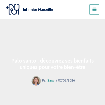
Aller
au
Infirmier Marseille
contenu
Palo santo : découvrez ses bienfaits
uniques pour votre bien-être
Par
Sarah
/
07/06/2026