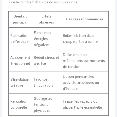
à instaurer des habitudes de vie plus saines.
Bienfait
Effets
Usages recommandés
principal
observés
Élimine les
Purification
Brûler le bâton dans
énergies
de l’espace
chaque pièce à purifier
négatives
Diffuser lors de
Apaisement
Réduit stress et
méditations ou moments
émotionnel
anxiété
de tension
Utiliser pendant les
Stimulation
Favorise
activités artistiques ou
créative
l’inspiration
d’écriture
Soulage les
Relaxation
Inhaler les vapeurs ou
tensions
corporelle
utiliser l’huile essentielle
physiques