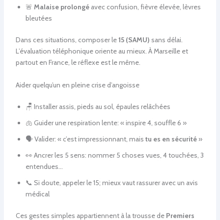
🚨
Malaise prolongé
avec confusion, fièvre élevée, lèvres
bleutées
Dans ces situations, composer le
15 (SAMU)
sans délai.
L’évaluation téléphonique oriente au mieux. À Marseille et
partout en France, le réflexe est le même.
Aider quelqu’un en pleine crise d’angoisse
🪑 Installer assis, pieds au sol, épaules relâchées
🫁 Guider une respiration lente: « inspire 4, souffle 6 »
🗣️ Valider: « c’est impressionnant, mais
tu es en sécurité
»
👀 Ancrer les 5 sens: nommer 5 choses vues, 4 touchées, 3
entendues…
📞 Si doute, appeler le 15; mieux vaut rassurer avec un avis
médical
Ces gestes simples appartiennent à la trousse de
Premiers