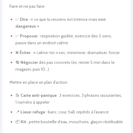
Faire et ne pas faire
✅
Dire
: « ce que tu ressens est intense mais
non
dangereux
»
✅
Proposer
: respiration guidée, exercice des 5 sens,
pause dans un endroit calme
❌
Éviter
: « calme-toi » sec, minimiser, dramatiser, forcer
🔁
Négocier
des pas concrets (ex: rester 5 min dans le
magasin, puis 10…)
Mettre en place un plan d’action
📝
Carte anti-panique
: 3 exercices, 3 phrases rassurantes,
1 numéro à appeler
📍
Lieux-refuge
: banc, cour, hall, repérés à l’avance
📦
Kit
: petite bouteille d’eau, mouchoirs, glaçon réutilisable