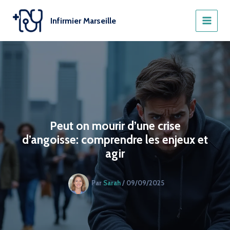
Aller
au
Infirmier Marseille
contenu
Peut on mourir d’une crise
d’angoisse: comprendre les enjeux et
agir
Par
Sarah
/
09/09/2025