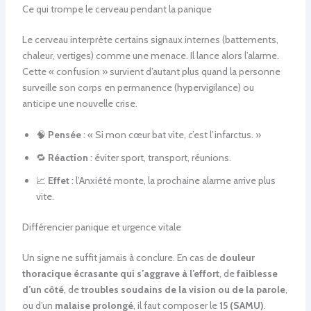
Ce qui trompe le cerveau pendant la panique
Le cerveau interprète certains signaux internes (battements,
chaleur, vertiges) comme une menace. Il lance alors l’alarme.
Cette « confusion » survient d’autant plus quand la personne
surveille son corps en permanence (hypervigilance) ou
anticipe une nouvelle crise.
🧠
Pensée
: « Si mon cœur bat vite, c’est l’infarctus. »
🔁
Réaction
: éviter sport, transport, réunions.
📈
Effet
: l’Anxiété monte, la prochaine alarme arrive plus
vite.
Différencier panique et urgence vitale
Un signe ne suffit jamais à conclure. En cas de
douleur
thoracique écrasante qui s’aggrave à l’effort
, de
faiblesse
d’un côté
, de
troubles soudains de la vision ou de la parole
,
ou d’un
malaise prolongé
, il faut composer le
15 (SAMU)
.