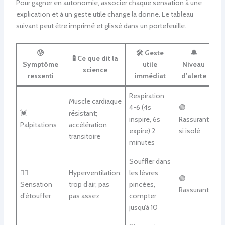
Pour gagner en autonomie, associer chaque sensation à une
explication et à un geste utile change la donne. Le tableau
suivant peut être imprimé et glissé dans un portefeuille.
😰
🛠️
Geste
🔔
🧪
Ce que dit la
Symptôme
utile
Niveau
science
ressenti
immédiat
d’alerte
Respiration
Muscle cardiaque
4-6 (4s
🟢
💓
résistant;
inspire, 6s
Rassurant
Palpitations
accélération
expire) 2
si isolé
transitoire
minutes
Souffler dans
😮‍💨
Hyperventilation:
les lèvres
🟢
Sensation
trop d’air, pas
pincées,
Rassurant
d’étouffer
pas assez
compter
jusqu’à 10