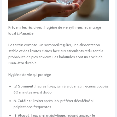
Prévenir les récidives : hygiène de vie, rythmes, et ancrage
local à Marseille
Le terrain compte. Un sommeil régulier, une alimentation
stable et des limites claires face aux stimulants réduisent la
probabilité de pics anxieux. Les habitudes sont un socle de
Bien-être
durable.
Hygiène de vie qui protège
🌙
Sommeil
: heures fixes, lumière du matin, écrans coupés
60 minutes avant dodo
☕
Caféine
: limiter après 14h; préférer décaféiné si
palpitations fréquentes
🍷
Alcool
: faux ami anxiolytique; rebond anxieux le