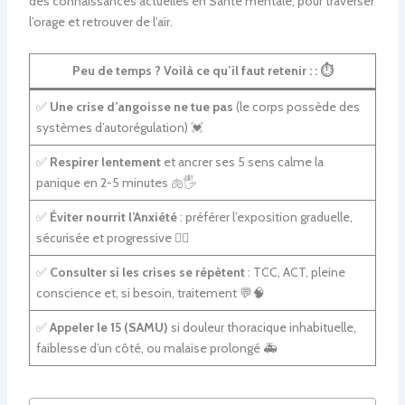
des connaissances actuelles en Santé mentale, pour traverser
l’orage et retrouver de l’air.
Peu de temps ? Voilà ce qu’il faut retenir : :
⏱️
✅
Une crise d’angoisse ne tue pas
(le corps possède des
systèmes d’autorégulation) 💓
✅
Respirer lentement
et ancrer ses 5 sens calme la
panique en 2-5 minutes 🫁🖐️
✅
Éviter nourrit l’Anxiété
: préférer l’exposition graduelle,
sécurisée et progressive 🚶‍♀️
✅
Consulter si les crises se répètent
: TCC, ACT, pleine
conscience et, si besoin, traitement 💬🧠
✅
Appeler le 15 (SAMU)
si douleur thoracique inhabituelle,
faiblesse d’un côté, ou malaise prolongé 🚑