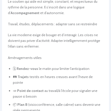
Le soutien qui aide est simple, constant, et respectueux du
rythme de la personne. Il s’inscrit dans une logique
d’
Accompagnement
et d’autonomie.
Travail, études, déplacements : adapter sans se restreindre
La vie moderne exige de bouger et d’interagir. Les crises ne
doivent pas priver d’activité. Adapter intelligemment protège
l’élan sans enfermer.
Aménagements utiles
🗓️
Rendez-vous
le matin pour limiter l’anticipation
🛤️
Trajets
testés en heures creuses avant l’heure de
pointe
📣
Point de contact
au travail/à l’école pour signaler une
pause si besoin
📦
Plan B
(visioconférence, salle calme) sans devenir une
règle permanente