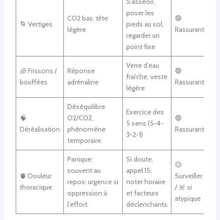
S’asseoir,
poser les
CO2 bas, tête
🟢
🌀 Vertiges
pieds au sol,
légère
Rassurant
regarder un
point fixe
Verre d’eau
🧊 Frissons /
Réponse
🟢
fraîche, veste
bouffées
adrénaline
Rassurant
légère
Déséquilibre
Exercice des
🧠
O2/CO2,
🟢
5 sens (5-4-
Déréalisation
phénomène
Rassurant
3-2-1)
temporaire
Panique:
Si doute,
🟡
souvent au
appel 15;
🫀 Douleur
Surveiller
repos; urgence si
noter horaire
thoracique
/ 🚨 si
oppression à
et facteurs
atypique
l’effort
déclenchants