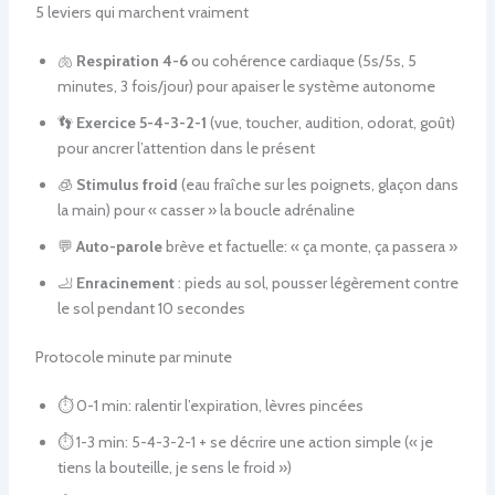
5 leviers qui marchent vraiment
🫁
Respiration 4-6
ou cohérence cardiaque (5s/5s, 5
minutes, 3 fois/jour) pour apaiser le système autonome
👣
Exercice 5-4-3-2-1
(vue, toucher, audition, odorat, goût)
pour ancrer l’attention dans le présent
🧊
Stimulus froid
(eau fraîche sur les poignets, glaçon dans
la main) pour « casser » la boucle adrénaline
💬
Auto-parole
brève et factuelle: « ça monte, ça passera »
🦶
Enracinement
: pieds au sol, pousser légèrement contre
le sol pendant 10 secondes
Protocole minute par minute
⏱️ 0-1 min: ralentir l’expiration, lèvres pincées
⏱️ 1-3 min: 5-4-3-2-1 + se décrire une action simple (« je
tiens la bouteille, je sens le froid »)