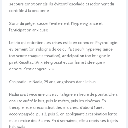
secours
émotionnels. Ils évitent l’escalade et redonnent du
contrôle à la personne.
Sortir du piège : casser l’évitement, l’hypervigilance et
l’anticipation anxieuse
Le trio qui entretient les crises est bien connu en Psychologie:
évitement
(on s’éloigne de ce qui fait peur),
hypervigilance
(on scrute chaque sensation),
anticipation
(on imagine le
pire). Résultat: l’Anxiété grossit et confirme l’idée que «
dehors, c’est dangereux ».
Cas pratique: Nadia, 29 ans, angoisses dans le bus
Nadia avait vécu une crise sur la ligne en heure de pointe. Elle a
ensuite arrêté le bus, puis le métro, puis les cinémas. En
thérapie, elle a reconstruit des marches: d’abord 1 arrêt
accompagnée, puis 3, puis 5, en appliquant la respiration lente
et l’exercice des 5 sens. En 6 semaines, elle a repris ses trajets
habituels.