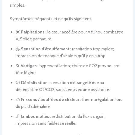
simples.
Symptômes fréquents et ce qu’ils signifient
💓
Palpitations
: le cœur accélère pour « fuir ou combattre
». Solide par nature.
🫁
Sensation d’étouffement
: respiration trop rapide;
impression de manque d’air alors qu’il y en a trop.
🌀
Vertiges
: hyperventilation; chute de CO2 provoquant
tête légère.
😵
Déréalisation
: sensation d’étrangeté due au
déséquilibre O2/CO2, sans lien avec une psychose.
🧊
Frissons / bouffées de chaleur
: thermorégulation lors
du pic d’adrénaline.
🦵
Jambes molles
: redistribution du flux sanguin;
impression sans faiblesse réelle.