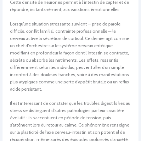
Cette densité de neurones permet à l’intestin de capter et de
répondre, instantanément, aux variations émotionnelles.
Lorsqu’une situation stressante survient — prise de parole
difficile, conflit familial, contrainte professionnelle — le
cerveau active la sécrétion de cortisol. Ce dernier agit comme
un chef d’orchestre sur le système nerveux entérique,
modifiant en profondeur la façon dont l’intestin se contracte,
sécrète ou absorbe les nutriments. Les effets, ressentis
différemment selon les individus, peuvent aller d’un simple
inconfort à des douleurs franches, voire à des manifestations
plus atypiques comme une perte d’appétit brutale ou un reflux
acide persistant.
Il est intéressant de constater que les troubles digestifs liés au
stress se distinguent d’autres pathologies par leur caractère
évolutif : ils s’accentuent en période de tension, puis
s’atténuent lors du retour au calme. Ce phénomène renseigne
sur la plasticité de l’axe cerveau-intestin et son potentiel de
récupération, même après des épisodes prolongés d’anxiété.