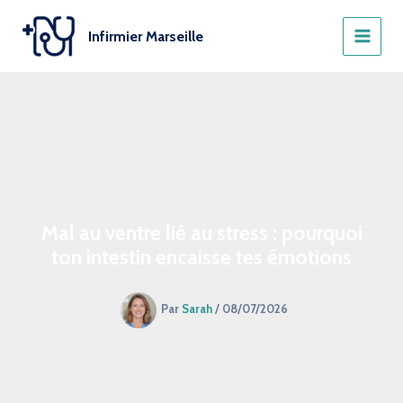
Aller
au
Infirmier Marseille
contenu
Mal au ventre lié au stress : pourquoi
ton intestin encaisse tes émotions
Par
Sarah
/
08/07/2026