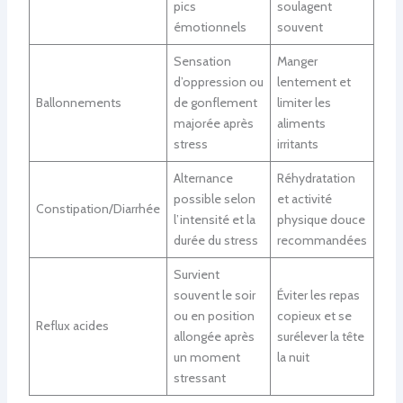
pics
soulagent
émotionnels
souvent
Sensation
Manger
d’oppression ou
lentement et
Ballonnements
de gonflement
limiter les
majorée après
aliments
stress
irritants
Alternance
Réhydratation
possible selon
et activité
Constipation/Diarrhée
l’intensité et la
physique douce
durée du stress
recommandées
Survient
souvent le soir
Éviter les repas
ou en position
copieux et se
Reflux acides
allongée après
surélever la tête
un moment
la nuit
stressant