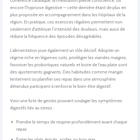
cohérence cardiaque, la méditation pleine conscience, ou
encore l’hypnose digestive — cette dernière étant de plus en
plus proposée en accompagnement dans les hôpitaux de la
région. En pratique, ces exercices réguliers permettent non
seulement d’atténuer l’intensité des douleurs, mais aussi de
réduire la fréquence des épisodes désagréables.
L’alimentation joue également un rôle décisif. Adopter un
régime riche en légumes cuits, privilégier les viandes maigres,
favoriser les probiotiques naturels et boire de l’eau plate sont
des ajustements gagnants. Des habitudes comme manger
lentement ou planifier ses repas dans une atmosphère
détendue participent à renforcer le bien-être digestif.
Voici une liste de gestes pouvant soulager les symptômes
digestifs liés au stress :
Prendre le temps de respirer profondément avant chaque
repas
Éviter les plats épicés, acides ou trop gras