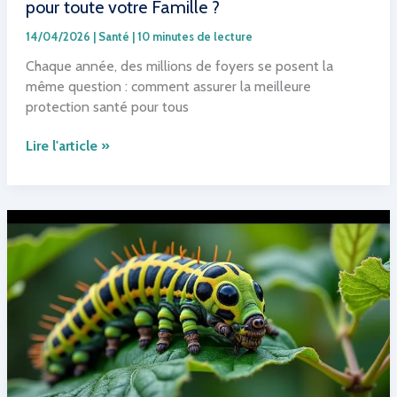
nouveaux
pour toute votre Famille ?
traitements
14/04/2026
|
Santé
|
10 minutes de lecture
Chaque année, des millions de foyers se posent la
même question : comment assurer la meilleure
protection santé pour tous
Comment
Lire l'article »
trouver
la
mutuelle
santé
Idéale
pour
toute
votre
Famille
?