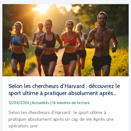
:
une
nouvelle
arme
contre
les
lésions
cardiaques
causées
par
l’hypoxie
chez
la
Selon les chercheurs d’Harvard : découvrez le
souris
sport ultime à pratiquer absolument après…
12/04/2026
|
Actualités
|
16 minutes de lecture
Selon les chercheurs d’Harvard : le sport ultime à
pratiquer absolument après un cap de vie Après une
opération, une