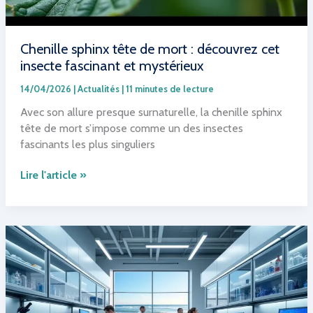
Chenille sphinx tête de mort : découvrez cet
insecte fascinant et mystérieux
14/04/2026
|
Actualités
|
11 minutes de lecture
Avec son allure presque surnaturelle, la chenille sphinx
tête de mort s’impose comme un des insectes
fascinants les plus singuliers
Chenille
Lire l'article »
sphinx
tête
de
mort
:
découvrez
cet
insecte