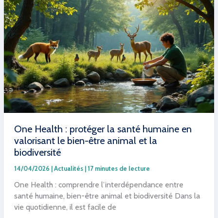
sur
les
microplastiques
:
une
perspective
parfois
éloignée
de
l’exposition
réelle
One Health : protéger la santé humaine en
valorisant le bien-être animal et la
biodiversité
14/04/2026
|
Actualités
|
17 minutes de lecture
One Health : comprendre l’interdépendance entre
santé humaine, bien-être animal et biodiversité Dans la
vie quotidienne, il est facile de