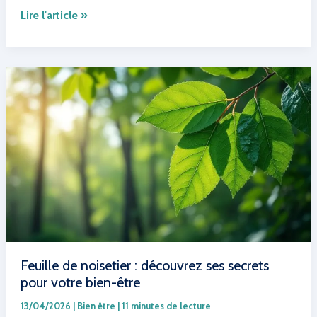
One
Lire l'article »
Health
:
protéger
la
santé
humaine
en
valorisant
le
bien-
être
animal
et
la
biodiversité
Feuille de noisetier : découvrez ses secrets
pour votre bien-être
13/04/2026
|
Bien être
|
11 minutes de lecture