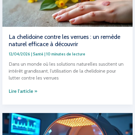
sites
diffusant
de
la
désinformation
La chelidoine contre les verrues : un remède
naturel efficace à découvrir
12/04/2026
|
Santé
|
10 minutes de lecture
Dans un monde où les solutions naturelles suscitent un
intérêt grandissant, l’utilisation de la chelidoine pour
lutter contre les verrues
La
Lire l'article »
chelidoine
contre
les
verrues
:
un