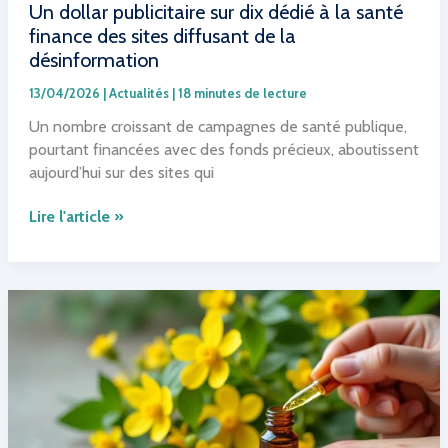
Un dollar publicitaire sur dix dédié à la santé
finance des sites diffusant de la
désinformation
13/04/2026
|
Actualités
|
18 minutes de lecture
Un nombre croissant de campagnes de santé publique,
pourtant financées avec des fonds précieux, aboutissent
aujourd’hui sur des sites qui
Un
Lire l'article »
dollar
publicitaire
sur
dix
dédié
à
la
santé
finance
des