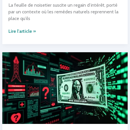
La feuille de noisetier suscite un regain d’intérêt, porté
par un contexte où les remèdes naturels reprennent la
place qu’ils
Feuille
Lire l'article »
de
noisetier
:
découvrez
ses
secrets
pour
votre
bien-
être