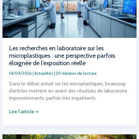
fascinant
et
mystérieux
Les recherches en laboratoire sur les
microplastiques : une perspective parfois
éloignée de l’exposition réelle
14/04/2026
|
Actualités
|
20 minutes de lecture
Dans le débat actuel sur les microplastiques, beaucoup
d’articles mettent en avant des résultats de laboratoire
impressionnants, parfois très inquiétants.
Les
Lire l'article »
recherches
en
laboratoire