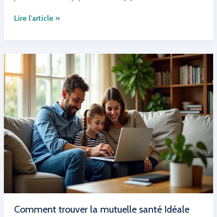
ORGAPRED
Lire l'article »
choisit
CYTOQUBE®
de
Hamamatsu
Photonics
pour
révolutionner
la
recherche
personnalisée
en
oncologie
et
accélérer
la
découverte
de
Comment trouver la mutuelle santé Idéale