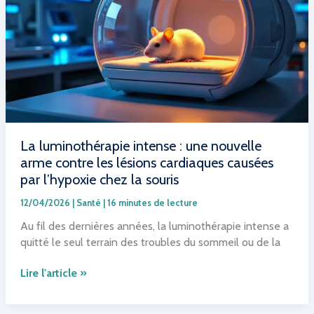
remède
naturel
efficace
à
découvrir
La luminothérapie intense : une nouvelle
arme contre les lésions cardiaques causées
par l’hypoxie chez la souris
12/04/2026
|
Santé
|
16 minutes de lecture
Au fil des dernières années, la luminothérapie intense a
quitté le seul terrain des troubles du sommeil ou de la
La
Lire l'article »
luminothérapie
intense