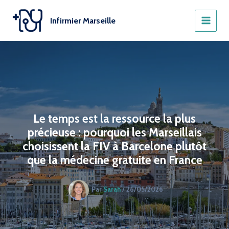
Aller
au
Infirmier Marseille
contenu
Le temps est la ressource la plus
précieuse : pourquoi les Marseillais
choisissent la FIV à Barcelone plutôt
que la médecine gratuite en France
Par
Sarah
/
26/05/2026