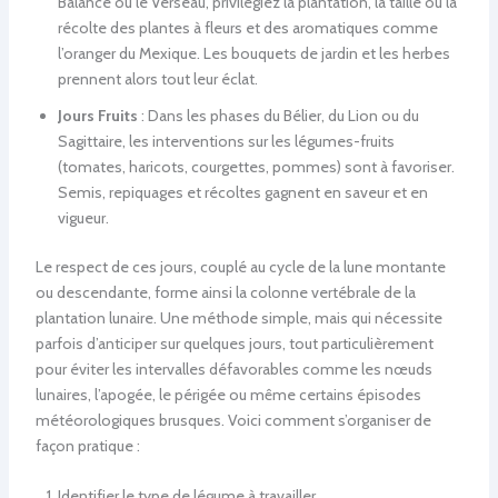
Balance ou le Verseau, privilégiez la plantation, la taille ou la
récolte des plantes à fleurs et des aromatiques comme
l’oranger du Mexique. Les bouquets de jardin et les herbes
prennent alors tout leur éclat.
Jours Fruits
: Dans les phases du Bélier, du Lion ou du
Sagittaire, les interventions sur les légumes-fruits
(tomates, haricots, courgettes, pommes) sont à favoriser.
Semis, repiquages et récoltes gagnent en saveur et en
vigueur.
Le respect de ces jours, couplé au cycle de la lune montante
ou descendante, forme ainsi la colonne vertébrale de la
plantation lunaire. Une méthode simple, mais qui nécessite
parfois d’anticiper sur quelques jours, tout particulièrement
pour éviter les intervalles défavorables comme les nœuds
lunaires, l’apogée, le périgée ou même certains épisodes
météorologiques brusques. Voici comment s’organiser de
façon pratique :
Identifier le type de légume à travailler.