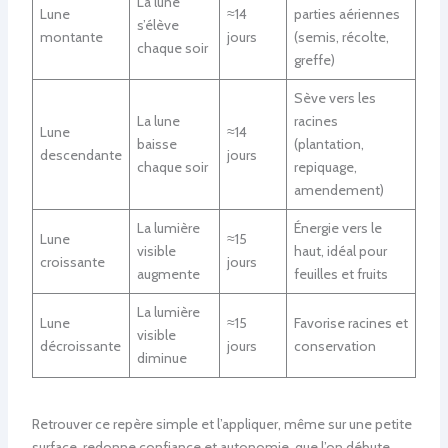
La lune
Lune
≈14
parties aériennes
s’élève
montante
jours
(semis, récolte,
chaque soir
greffe)
Sève vers les
La lune
racines
Lune
≈14
baisse
(plantation,
descendante
jours
chaque soir
repiquage,
amendement)
La lumière
Énergie vers le
Lune
≈15
visible
haut, idéal pour
croissante
jours
augmente
feuilles et fruits
La lumière
Lune
≈15
Favorise racines et
visible
décroissante
jours
conservation
diminue
Retrouver ce repère simple et l’appliquer, même sur une petite
surface, redonne confiance et autonomie, que l’on débute