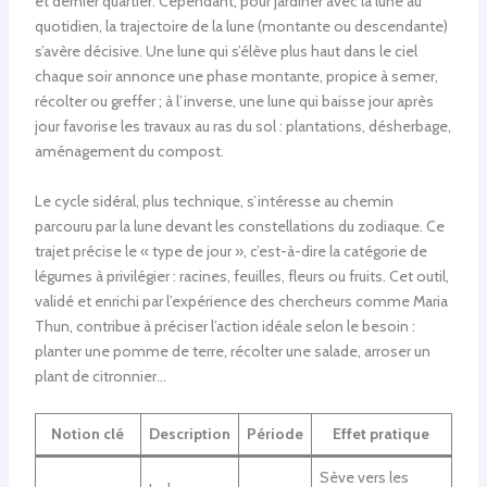
et dernier quartier. Cependant, pour jardiner avec la lune au
quotidien, la trajectoire de la lune (montante ou descendante)
s’avère décisive. Une lune qui s’élève plus haut dans le ciel
chaque soir annonce une phase montante, propice à semer,
récolter ou greffer ; à l’inverse, une lune qui baisse jour après
jour favorise les travaux au ras du sol : plantations, désherbage,
aménagement du compost.
Le cycle sidéral, plus technique, s’intéresse au chemin
parcouru par la lune devant les constellations du zodiaque. Ce
trajet précise le « type de jour », c’est-à-dire la catégorie de
légumes à privilégier : racines, feuilles, fleurs ou fruits. Cet outil,
validé et enrichi par l’expérience des chercheurs comme Maria
Thun, contribue à préciser l’action idéale selon le besoin :
planter une pomme de terre, récolter une salade, arroser un
plant de citronnier…
Notion clé
Description
Période
Effet pratique
Sève vers les