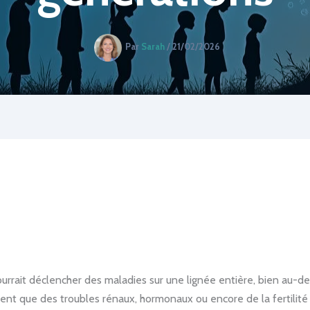
Par
Sarah
/
21/02/2026
rrait déclencher des maladies sur une lignée entière, bien au-delà
rent que des troubles rénaux, hormonaux ou encore de la fertilit