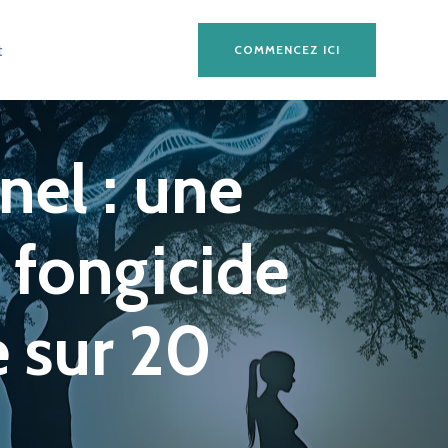
t
COMMENCEZ ICI
nel : une
 fongicide
 sur 20