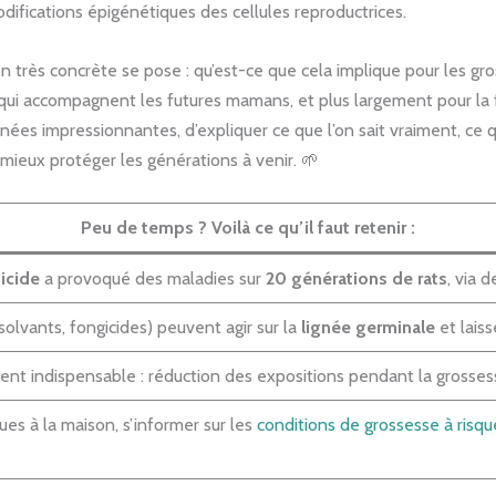
difications épigénétiques des cellules reproductrices.
on très concrète se pose : qu’est-ce que cela implique pour les gr
s qui accompagnent les futures mamans, et plus largement pour la
es impressionnantes, d’expliquer ce que l’on sait vraiment, ce qu
t mieux protéger les générations à venir. 🌱
Peu de temps ? Voilà ce qu’il faut retenir :
icide
a provoqué des maladies sur
20 générations de rats
, via 
olvants, fongicides) peuvent agir sur la
lignée germinale
et lais
ent indispensable : réduction des expositions pendant la grossess
ues à la maison, s’informer sur les
conditions de grossesse à risqu