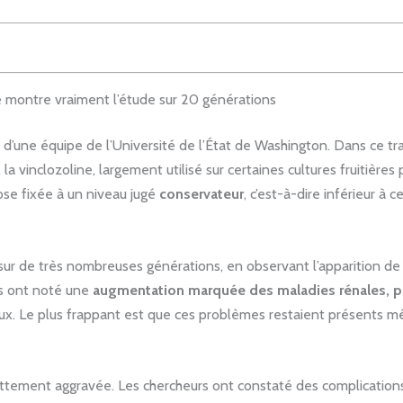
e montre vraiment l’étude sur 20 générations
 d’une équipe de l’Université de l’État de Washington. Dans ce tr
, la vinclozoline, largement utilisé sur certaines cultures fruitières
ose fixée à un niveau jugé
conservateur
, c’est-à-dire inférieur 
 sur de très nombreuses générations, en observant l’apparition d
ils ont noté une
augmentation marquée des maladies rénales, pro
ux. Le plus frappant est que ces problèmes restaient présents 
t nettement aggravée. Les chercheurs ont constaté des complicatio