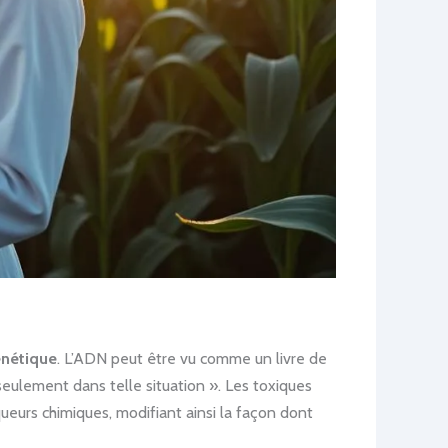
nétique
. L’ADN peut être vu comme un livre de
« seulement dans telle situation ». Les toxiques
eurs chimiques, modifiant ainsi la façon dont