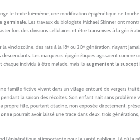
nge le texte lui-même, une modification épigénétique ne touche 
e germinale
. Les travaux du biologiste Michael Skinner ont mont
ster lors des divisions cellulaires et être transmises à la généra
r la vinclozoline, des rats à la 18ᵉ ou 20ᵉ génération, n’ayant jam
ers descendants. Les marqueurs épigénétiques agissaient comme 
 chaque individu à être malade, mais ils
augmentent la susceptib
une famille fictive vivant dans un village entouré de vergers trai
 pendant la saison des récoltes. Son enfant naît sans problème v
propre fille, pourtant citadine, non exposée directement, présente
rsonne
pourrait avoir laissé une trace dans deux, trois générations
d l’épigénétique si importante pour la santé publique. Là où la g