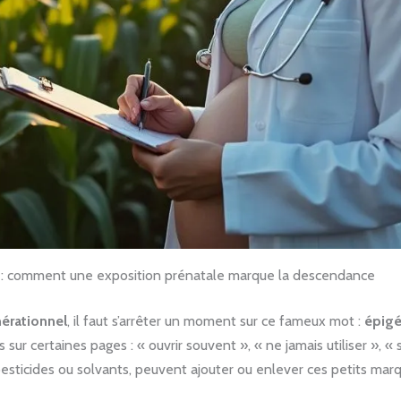
e : comment une exposition prénatale marque la descendance
érationnel
, il faut s’arrêter un moment sur ce fameux mot :
épigé
s sur certaines pages : « ouvrir souvent », « ne jamais utiliser », 
ticides ou solvants, peuvent ajouter ou enlever ces petits marqu