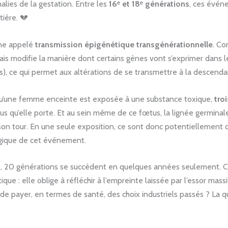
lies de la gestation. Entre les
16ᵉ et 18ᵉ générations
, ces évén
tière. 💔
ène appelé
transmission épigénétique transgénérationnelle
. Co
ais modifie la manière dont certains gènes vont s’exprimer dans 
s), ce qui permet aux altérations de se transmettre à la descenda
qu’une femme enceinte est exposée à une substance toxique,
tro
tus qu’elle porte. Et au sein même de ce fœtus, la lignée germinale
 son tour. En une seule exposition, ce sont donc potentiellement
gique de cet événement.
rat, 20 générations se succèdent en quelques années seulement. C
ique : elle oblige à réfléchir à l’empreinte laissée par l’essor mas
de payer, en termes de santé, des choix industriels passés ? La qu