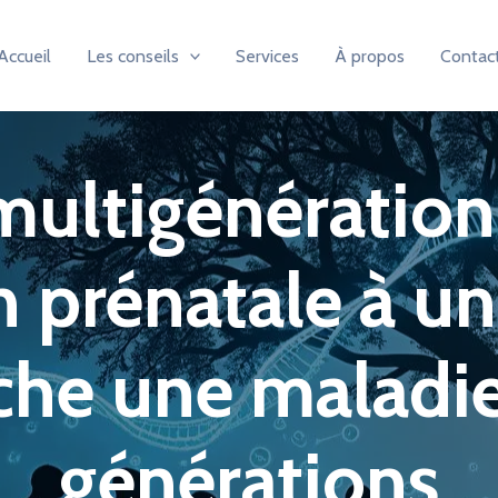
Accueil
Les conseils
Services
À propos
Contac
ultigénération
n prénatale à un
che une maladie
générations