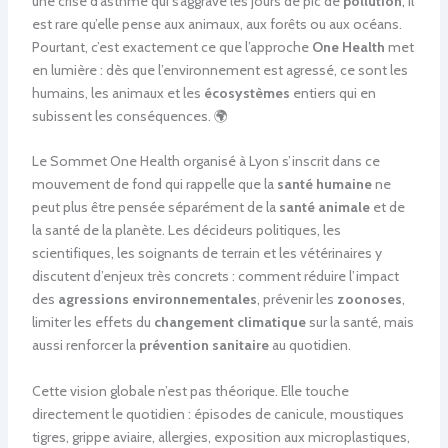
une crise d’asthme qui s’aggrave les jours de pic de
pollution
, il
est rare qu’elle pense aux animaux, aux forêts ou aux océans.
Pourtant, c’est exactement ce que l’approche
One Health
met
en lumière : dès que l’environnement est agressé, ce sont les
humains, les animaux et les
écosystèmes
entiers qui en
subissent les conséquences. 🌍
Le Sommet One Health organisé à Lyon s’inscrit dans ce
mouvement de fond qui rappelle que la
santé humaine
ne
peut plus être pensée séparément de la
santé animale
et de
la santé de la planète. Les décideurs politiques, les
scientifiques, les soignants de terrain et les vétérinaires y
discutent d’enjeux très concrets : comment réduire l’impact
des
agressions environnementales
, prévenir les
zoonoses
,
limiter les effets du
changement climatique
sur la santé, mais
aussi renforcer la
prévention sanitaire
au quotidien.
Cette vision globale n’est pas théorique. Elle touche
directement le quotidien : épisodes de canicule, moustiques
tigres, grippe aviaire, allergies, exposition aux microplastiques,