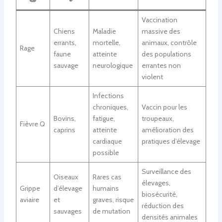
🧫
🐾
Vaccination
Chiens
Maladie
massive des
errants,
mortelle,
animaux, contrôle
Rage
faune
atteinte
des populations
sauvage
neurologique
errantes non
violent
Infections
chroniques,
Vaccin pour les
Bovins,
fatigue,
troupeaux,
Fièvre Q
caprins
atteinte
amélioration des
cardiaque
pratiques d’élevage
possible
Surveillance des
Oiseaux
Rares cas
élevages,
Grippe
d’élevage
humains
biosécurité,
aviaire
et
graves, risque
réduction des
sauvages
de mutation
densités animales