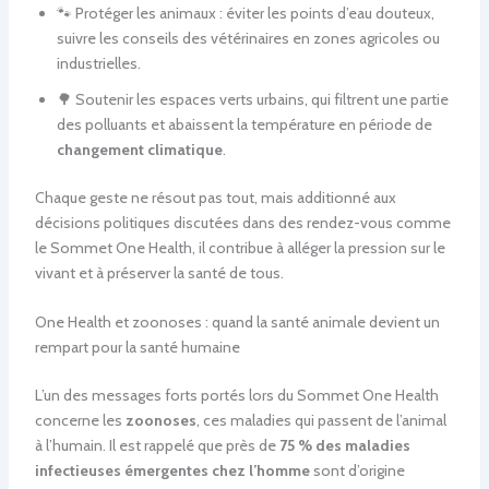
🐾 Protéger les animaux : éviter les points d’eau douteux,
suivre les conseils des vétérinaires en zones agricoles ou
industrielles.
🌳 Soutenir les espaces verts urbains, qui filtrent une partie
des polluants et abaissent la température en période de
changement climatique
.
Chaque geste ne résout pas tout, mais additionné aux
décisions politiques discutées dans des rendez-vous comme
le Sommet One Health, il contribue à alléger la pression sur le
vivant et à préserver la santé de tous.
One Health et zoonoses : quand la santé animale devient un
rempart pour la santé humaine
L’un des messages forts portés lors du Sommet One Health
concerne les
zoonoses
, ces maladies qui passent de l’animal
à l’humain. Il est rappelé que près de
75 % des maladies
infectieuses émergentes chez l’homme
sont d’origine