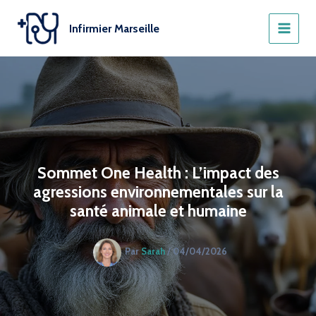
Aller
au
Infirmier Marseille
contenu
Sommet One Health : L’impact des
agressions environnementales sur la
santé animale et humaine
Par
Sarah
/
04/04/2026