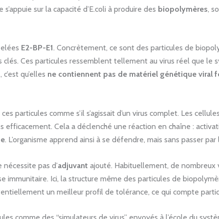
 s’appuie sur la capacité d’E.coli à produire des
biopolymères
, s
ppelées
E2-BP-E1
. Concrètement, ce sont des particules de biopol
clés. Ces particules ressemblent tellement au virus réel que le 
 c’est qu’elles
ne contiennent pas de matériel génétique viral 
s particules comme s’il s’agissait d’un virus complet. Les cellules 
ès efficacement. Cela a déclenché une réaction en chaîne : activa
ue
. L’organisme apprend ainsi à se défendre, mais sans passer par l
e nécessite pas d’
adjuvant
ajouté. Habituellement, de nombreux va
se immunitaire. Ici, la structure même des particules de biopoly
tentiellement un meilleur profil de tolérance, ce qui compte parti
icules comme des “simulateurs de virus” envoyés à l’école du syst