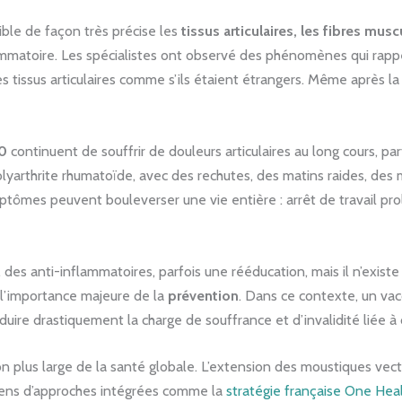
cible de façon très précise les
tissus articulaires, les fibres musc
lammatoire. Les spécialistes ont observé des phénomènes qui rap
s tissus articulaires comme s’ils étaient étrangers. Même après la 
10
continuent de souffrir de douleurs articulaires au long cours, p
yarthrite rhumatoïde, avec des rechutes, des matins raides, des m
ptômes peuvent bouleverser une vie entière : arrêt de travail prol
s anti-inflammatoires, parfois une rééducation, mais il n’existe 
ù l’importance majeure de la
prévention
. Dans ce contexte, un vac
uire drastiquement la charge de souffrance et d’invalidité liée à
on plus large de la santé globale. L’extension des moustiques ve
 sens d’approches intégrées comme la
stratégie française One Hea