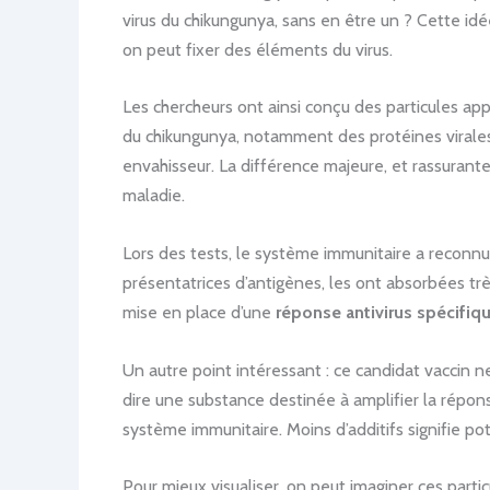
virus du chikungunya, sans en être un ? Cette idée
on peut fixer des éléments du virus.
Les chercheurs ont ainsi conçu des particules a
du chikungunya, notamment des protéines virales 
envahisseur. La différence majeure, et rassurante,
maladie.
Lors des tests, le système immunitaire a reconnu ce
présentatrices d’antigènes, les ont absorbées tr
mise en place d’une
réponse antivirus spécifiq
Un autre point intéressant : ce candidat vaccin n
dire une substance destinée à amplifier la répon
système immunitaire. Moins d’additifs signifie po
Pour mieux visualiser, on peut imaginer ces part