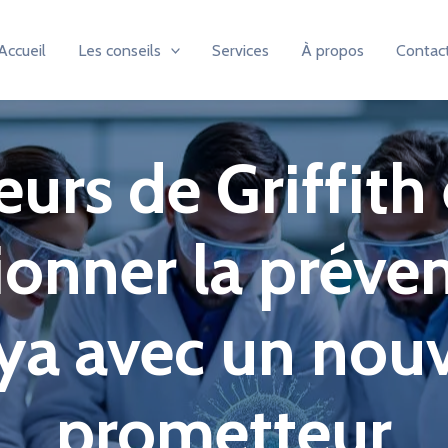
Accueil
Les conseils
Services
À propos
Contac
urs de Griffith
ionner la préve
ya avec un nouv
prometteur