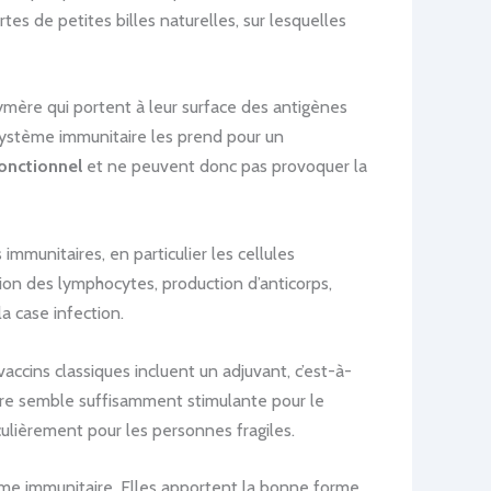
ortes de petites billes naturelles, sur lesquelles
ymère qui portent à leur surface des antigènes
système immunitaire les prend pour un
fonctionnel
et ne peuvent donc pas provoquer la
immunitaires, en particulier les cellules
tion des lymphocytes, production d’anticorps,
a case infection.
ccins classiques incluent un adjuvant, c’est-à-
mère semble suffisamment stimulante pour le
culièrement pour les personnes fragiles.
ème immunitaire. Elles apportent la bonne forme,