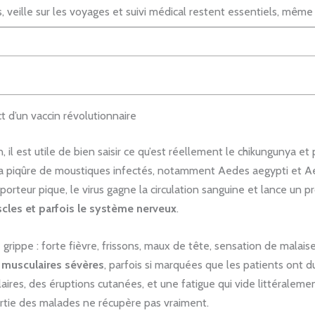
 veille sur les voyages et suivi médical restent essentiels, même 
 d’un vaccin révolutionnaire
il est utile de bien saisir ce qu’est réellement le chikungunya et
 la piqûre de moustiques infectés, notamment Aedes aegypti et Ae
rteur pique, le virus gagne la circulation sanguine et lance un pr
scles et parfois le système nerveux
.
ippe : forte fièvre, frissons, maux de tête, sensation de malaise
t musculaires sévères
, parfois si marquées que les patients ont du
res, des éruptions cutanées, et une fatigue qui vide littéralemen
rtie des malades ne récupère pas vraiment.