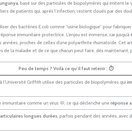
ikungunya
, basé sur des particules de biopolymères qui imitent le 
ers de patients qui, après l’infection, restent cloués par des doul
utiliser des bactéries E.coli comme “usine biologique” pour fabrique
ponse immunitaire protectrice. L’enjeu est immense, car jusqu’à
 années, proches de celles d’une polyarthrite rhumatoïde. Cet ar
s de la maladie et de ce que chacun peut faire, dès maintenant, 
Peu de temps ? Voilà ce qu’il faut retenir :
⏱️
Université Griffith utilise des particules de biopolymères qui
im
e immunitaire comme un virus 🦠, ce qui déclenche une
réponse an
articulaires longues durées
, parfois pendant des années, avec 