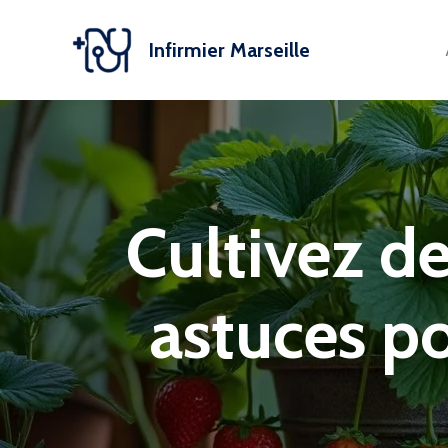
Aller
au
Infirmier Marseille
contenu
Cultivez de
astuces p