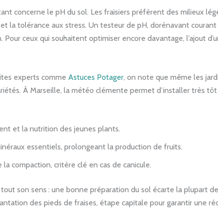
nt concerne le pH du sol. Les fraisiers préfèrent des milieux lég
 et la tolérance aux stress. Un testeur de pH, dorénavant courant 
on. Pour ceux qui souhaitent optimiser encore davantage, l’ajout 
 sites experts comme
Astuces Potager
, on note que même les jardi
iétés. À Marseille, la météo clémente permet d’installer très tôt l
ent et la nutrition des jeunes plants.
éraux essentiels, prolongeant la production de fruits.
 la compaction, critère clé en cas de canicule.
 tout son sens : une bonne préparation du sol écarte la plupart d
la plantation des pieds de fraises, étape capitale pour garantir une 