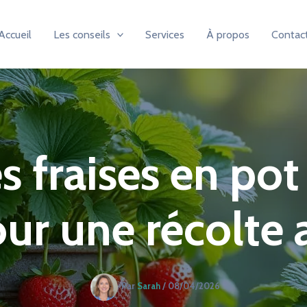
Accueil
Les conseils
Services
À propos
Contac
s fraises en pot
our une récolte
Par
Sarah
/
08/04/2026