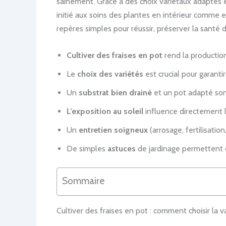
sainement. Grâce à des choix variétaux adaptés et
initié aux soins des plantes en intérieur comme en
repères simples pour réussir, préserver la santé d
Cultiver des fraises en pot
rend la production
Le
choix des variétés
est crucial pour garanti
Un
substrat bien drainé
et un pot adapté sont 
L’exposition au soleil
influence directement la
Un
entretien soigneux
(arrosage, fertilisatio
De simples
astuces
de jardinage permettent d’
Sommaire
Cultiver des fraises en pot : comment choisir la v