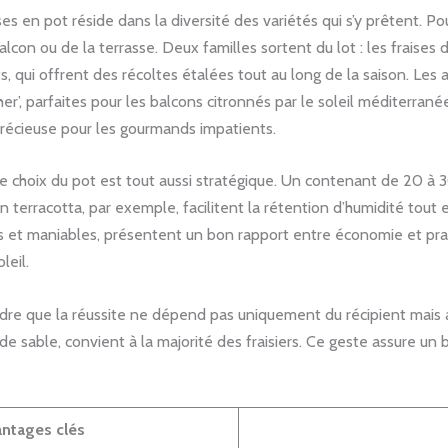
es en pot réside dans la diversité des variétés qui s’y prêtent. Pou
balcon ou de la terrasse. Deux familles sortent du lot : les fraises
nts, qui offrent des récoltes étalées tout au long de la saison. Le
’, parfaites pour les balcons citronnés par le soleil méditerrané
 précieuse pour les gourmands impatients.
 le choix du pot est tout aussi stratégique. Un contenant de 20 à 
terracotta, par exemple, facilitent la rétention d’humidité tout en 
rs et maniables, présentent un bon rapport entre économie et prat
leil.
endre que la réussite ne dépend pas uniquement du récipient mais 
de sable, convient à la majorité des fraisiers. Ce geste assure un 
ntages clés