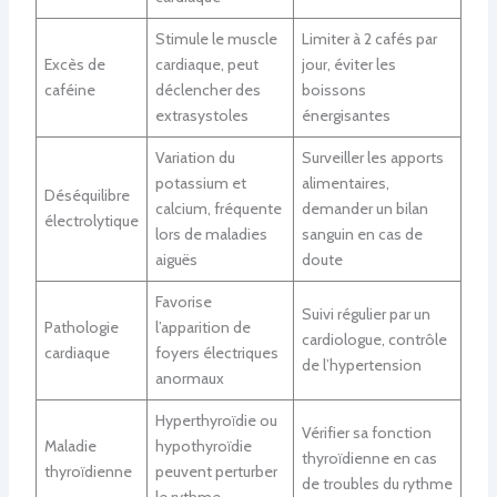
Stimule le muscle
Limiter à 2 cafés par
Excès de
cardiaque, peut
jour, éviter les
caféine
déclencher des
boissons
extrasystoles
énergisantes
Variation du
Surveiller les apports
potassium et
alimentaires,
Déséquilibre
calcium, fréquente
demander un bilan
électrolytique
lors de maladies
sanguin en cas de
aiguës
doute
Favorise
Suivi régulier par un
Pathologie
l’apparition de
cardiologue, contrôle
cardiaque
foyers électriques
de l’hypertension
anormaux
Hyperthyroïdie ou
Vérifier sa fonction
Maladie
hypothyroïdie
thyroïdienne en cas
thyroïdienne
peuvent perturber
de troubles du rythme