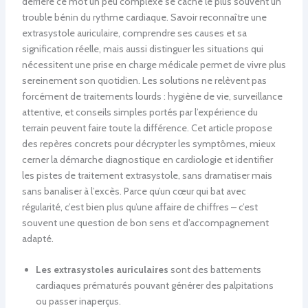
derrière ce mot un peu complexe se cache le plus souvent un
trouble bénin du rythme cardiaque. Savoir reconnaître une
extrasystole auriculaire, comprendre ses causes et sa
signification réelle, mais aussi distinguer les situations qui
nécessitent une prise en charge médicale permet de vivre plus
sereinement son quotidien. Les solutions ne relèvent pas
forcément de traitements lourds : hygiène de vie, surveillance
attentive, et conseils simples portés par l’expérience du
terrain peuvent faire toute la différence. Cet article propose
des repères concrets pour décrypter les symptômes, mieux
cerner la démarche diagnostique en cardiologie et identifier
les pistes de traitement extrasystole, sans dramatiser mais
sans banaliser à l’excès. Parce qu’un cœur qui bat avec
régularité, c’est bien plus qu’une affaire de chiffres – c’est
souvent une question de bon sens et d’accompagnement
adapté.
Les extrasystoles auriculaires
sont des battements
cardiaques prématurés pouvant générer des palpitations
ou passer inaperçus.