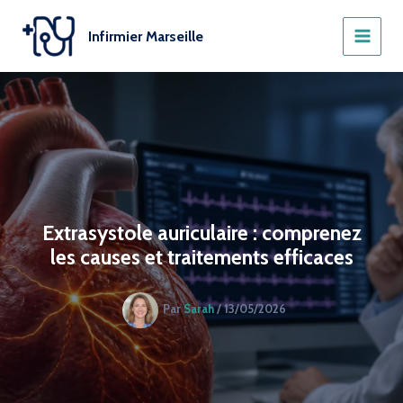
Aller
au
Infirmier Marseille
contenu
Extrasystole auriculaire : comprenez
les causes et traitements efficaces
Par
Sarah
/
13/05/2026