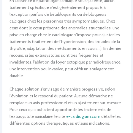
En l’absence de pathologie cardiaque sous-jacente, aucun
traitement spécifique n’est généralement proposé, à
l’exception parfois de bêtabloquants ou de bloqueurs
calciques chez les personnes très symptomatiques. Chez
ceux dont le cœur présente des anomalies structurelles, une
prise en charge chez le cardiologue s’impose pour ajuster les
traitements (traitement de l’hypertension, des troubles de la
thyroïde, adaptation des médicaments en cours…). En dernier
recours, si les extrasystoles sont très fréquentes et
invalidantes, l’ablation du foyer ectopique par radiofréquence,
une intervention peu invasive, peut offrir un soulagement
durable.
Chaque solution s’envisage de manière progressive, selon
l’évolution et le ressenti du patient. Aucune démarche ne
remplace un avis professionnel et un ajustement sur-mesure.
Pour ceux qui souhaitent approfondir les traitements de
l’extrasystole auriculaire, le site
e-cardiogram.com
détaille les
différentes options thérapeutiques et leurs indications.