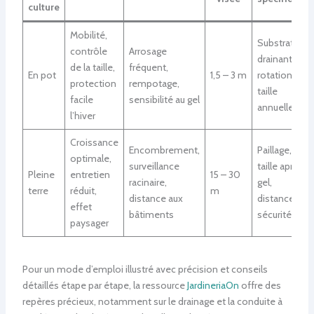
culture
Mobilité,
Substrat
contrôle
Arrosage
drainant,
de la taille,
fréquent,
En pot
1,5 – 3 m
rotation,
protection
rempotage,
taille
facile
sensibilité au gel
annuelle
l’hiver
Croissance
Encombrement,
Paillage,
optimale,
surveillance
taille après
Pleine
entretien
15 – 30
racinaire,
gel,
terre
réduit,
m
distance aux
distance de
effet
bâtiments
sécurité
paysager
Pour un mode d’emploi illustré avec précision et conseils
détaillés étape par étape, la ressource
JardineriaOn
offre des
repères précieux, notamment sur le drainage et la conduite à