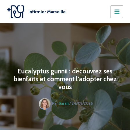
Aller
au
Infirmier Marseille
contenu
Eucalyptus gunnii : découvrez ses
bienfaits et comment l’adopter chez
vous
Par
Sarah
/
24/05/2026