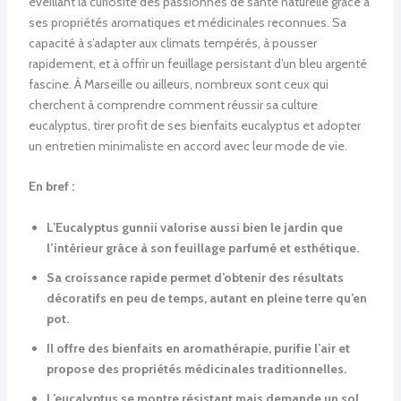
éveillant la curiosité des passionnés de santé naturelle grâce à
ses propriétés aromatiques et médicinales reconnues. Sa
capacité à s’adapter aux climats tempérés, à pousser
rapidement, et à offrir un feuillage persistant d’un bleu argenté
fascine. À Marseille ou ailleurs, nombreux sont ceux qui
cherchent à comprendre comment réussir sa culture
eucalyptus, tirer profit de ses bienfaits eucalyptus et adopter
un entretien minimaliste en accord avec leur mode de vie.
En bref :
L’Eucalyptus gunnii valorise aussi bien le jardin que
l’intérieur grâce à son feuillage parfumé et esthétique.
Sa croissance rapide permet d’obtenir des résultats
décoratifs en peu de temps, autant en pleine terre qu’en
pot.
Il offre des bienfaits en aromathérapie, purifie l’air et
propose des propriétés médicinales traditionnelles.
L’eucalyptus se montre résistant mais demande un sol