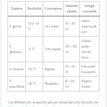
Hauteur
Usage
Espèce
Rusticité
Croissance
adulte
conseillé
Haies,
-12 à -15
15 – 30
E. gunnii
1 à 2 m/an
sujet isolé,
°C
m
pot
Grand
E.
30 – 60
jardin,
-5 °C
Très rapide
globulus
m
climat
doux
10 – 15
Décoratif,
E. cinerea
-10 °C
Rapide
m
bouquets
E.
8 – 20
Région
-18 °C
Modérée
pauciflora
m
froide
Ces différences, analysées plus en détail dans les dossiers de