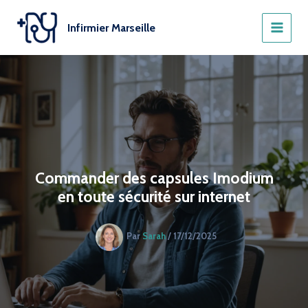
Aller
au
Infirmier Marseille
contenu
Commander des capsules Imodium
en toute sécurité sur internet
Par
Sarah
/
17/12/2025