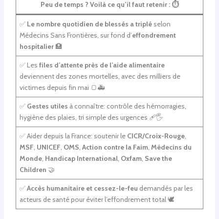
Peu de temps ? Voilà ce qu’il faut retenir :
⏱️
✅
Le nombre quotidien de blessés a triplé
selon
Médecins Sans Frontières, sur fond d’
effondrement
hospitalier
🏥
✅ Les
files d’attente près de l’aide alimentaire
deviennent des zones mortelles, avec des milliers de
victimes depuis fin mai 🍞🚑
✅
Gestes utiles
à connaître: contrôle des hémorragies,
hygiène des plaies, tri simple des urgences 🩹🖐️
✅ Aider depuis la France: soutenir le
CICR/Croix-Rouge
,
MSF
,
UNICEF
,
OMS
,
Action contre la Faim
,
Médecins du
Monde
,
Handicap International
,
Oxfam
,
Save the
Children
🤝
✅
Accès humanitaire et cessez-le-feu
demandés par les
acteurs de santé pour éviter l’effondrement total 🕊️