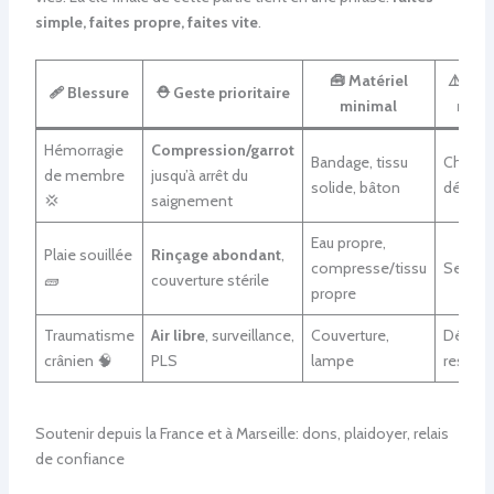
simple, faites propre, faites vite
.
🧰 Matériel
⚠️ Ris
🩹 Blessure
⛑️ Geste prioritaire
minimal
maje
Hémorragie
Compression/garrot
Bandage, tissu
Choc,
de membre
jusqu’à arrêt du
solide, bâton
décès
💢
saignement
Eau propre,
Plaie souillée
Rinçage abondant
,
compresse/tissu
Sepsis
🧱
couverture stérile
propre
Traumatisme
Air libre
, surveillance,
Couverture,
Détres
crânien 🧠
PLS
lampe
respira
Soutenir depuis la France et à Marseille: dons, plaidoyer, relais
de confiance