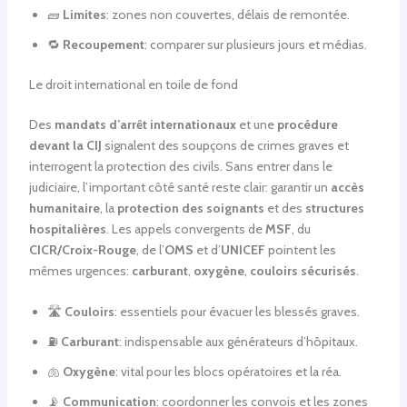
🧱
Limites
: zones non couvertes, délais de remontée.
🔁
Recoupement
: comparer sur plusieurs jours et médias.
Le droit international en toile de fond
Des
mandats d’arrêt internationaux
et une
procédure
devant la CIJ
signalent des soupçons de crimes graves et
interrogent la protection des civils. Sans entrer dans le
judiciaire, l’important côté santé reste clair: garantir un
accès
humanitaire
, la
protection des soignants
et des
structures
hospitalières
. Les appels convergents de
MSF
, du
CICR/Croix-Rouge
, de l’
OMS
et d’
UNICEF
pointent les
mêmes urgences:
carburant
,
oxygène
,
couloirs sécurisés
.
🛣️
Couloirs
: essentiels pour évacuer les blessés graves.
⛽
Carburant
: indispensable aux générateurs d’hôpitaux.
🫁
Oxygène
: vital pour les blocs opératoires et la réa.
📡
Communication
: coordonner les convois et les zones