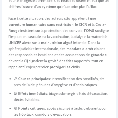
et une analgesie sommaire. Ces histoires disent mieux que les
chiffres l’
usure d’un système
qui n’absorbe plus l’afflux.
Face à cette situation, des acteurs clés appellent à une
ouverture humanitaire sans restriction
: le
CICR
et la
Croix-
Rouge
insistent sur la protection des convois;
l’OMS
souligne
l’impact en cascade sur la vaccination, la dialyse, la maternité;
UNICEF
alerte sur la
malnutrition aiguë
infantile. Dans la
sphère judiciaire internationale, des
mandats d’arrêt
ciblant
des responsables israéliens et des accusations de
génocide
devant la CIJ signalent la gravité des faits rapportés, tout en
rappelant l’enjeu premier:
protéger les civils
.
🔎
Causes principales
: intensification des hostilités, tirs
près de l’aide, pénuries d’oxygène et d’antibiotiques.
🧩
Effets immédiats
: triage submergé, délais d’évacuation,
décès évitables.
🧯
Points critiques
: accès sécurisé à l’aide, carburant pour
les hôpitaux, corridors d’évacuation.