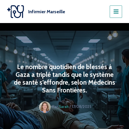
Aller
au
Infirmier Marseille
contenu
Le nombre quotidien de blessés à
Gaza a triplé tandis que le système
de santé s’effondre, selon Médecins
Sans Frontières.
Par
Sarah
/
17/08/2025