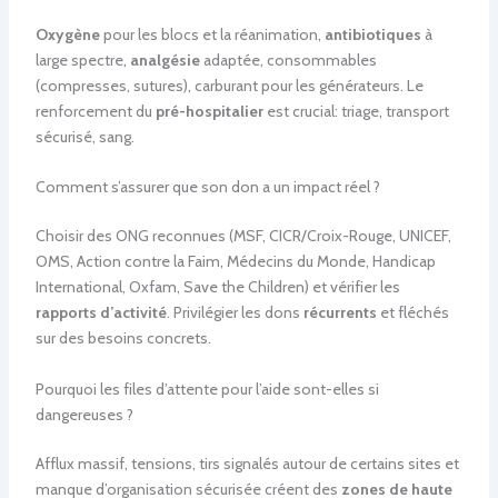
Oxygène
pour les blocs et la réanimation,
antibiotiques
à
large spectre,
analgésie
adaptée, consommables
(compresses, sutures), carburant pour les générateurs. Le
renforcement du
pré-hospitalier
est crucial: triage, transport
sécurisé, sang.
Comment s’assurer que son don a un impact réel ?
Choisir des ONG reconnues (MSF, CICR/Croix-Rouge, UNICEF,
OMS, Action contre la Faim, Médecins du Monde, Handicap
International, Oxfam, Save the Children) et vérifier les
rapports d’activité
. Privilégier les dons
récurrents
et fléchés
sur des besoins concrets.
Pourquoi les files d’attente pour l’aide sont-elles si
dangereuses ?
Afflux massif, tensions, tirs signalés autour de certains sites et
manque d’organisation sécurisée créent des
zones de haute