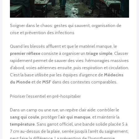
Soigner dans le chaos: gestes qui sauvent, organisation de
crise et prévention des infections
Quand les blessés affluent et que le matériel manque, le
premier réflexe
consiste à organiser un
triage simple
. Classer
rapidement permet de sauver des vies: hémorragies massives
d’abord, voies aériennes ensuite, puis respiration et circulation.
C’est la base utilisée par les équipes d’urgence de
Médecins
du Monde
et de
MSF
dans des contextes comparables.
Prioriser l’essentiel en pré-hospitalier
Dans un camp ou une rue, un repère clair aide: contrôler le
sang qui coule
, protéger l’
air qui manque
, et maintenir la
température
. Sans garrot officiel, une bande solide placée 5 à
7 cm au-dessus de la plaie, serrée jusqu’à l’arrêt du saignement,
peut faire la différence. La prévention de l’hypothermie