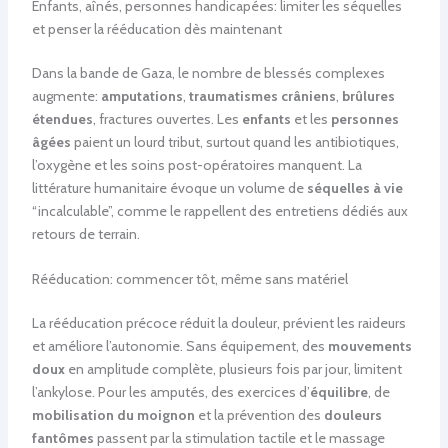
Enfants, aînés, personnes handicapées: limiter les séquelles
et penser la rééducation dès maintenant
Dans la bande de Gaza, le nombre de blessés complexes
augmente:
amputations
,
traumatismes crâniens
,
brûlures
étendues
, fractures ouvertes. Les
enfants
et les
personnes
âgées
paient un lourd tribut, surtout quand les antibiotiques,
l’oxygène et les soins post-opératoires manquent. La
littérature humanitaire évoque un volume de
séquelles à vie
“incalculable”, comme le rappellent des entretiens dédiés aux
retours de terrain.
Rééducation: commencer tôt, même sans matériel
La rééducation précoce réduit la douleur, prévient les raideurs
et améliore l’autonomie. Sans équipement, des
mouvements
doux
en amplitude complète, plusieurs fois par jour, limitent
l’ankylose. Pour les amputés, des exercices d’
équilibre
, de
mobilisation du moignon
et la prévention des
douleurs
fantômes
passent par la stimulation tactile et le massage