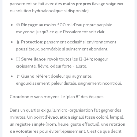
pansement se fait avec des
mains propres
(lavage soigneux
ou solution hydroalcoolique si disponible).
🧼
Rinçage
: au moins 500 ml d’eau propre par plaie
moyenne, jusqu’à ce que l’écoulement soit clair.
🧴
Protection
: pansement occlusif si environnement
poussiéreux, perméable si suintement abondant.
🕒
Surveillance
: revoir toutes les 12-24 h; rougeur
croissante, fièvre, odeur forte = alerte.
🚩
Quand référer
: douleur qui augmente,
engourdissement, pâleur distale, saignement incontrôlé.
Coordonner sans moyens: le “plan B” des équipes
Dans un quartier exigu, la micro-organisation fait gagner des
minutes. Un point d’
évacuation
signalé (tissu coloré, lampe),
un
registre simple
(nom, heure, geste effectué), une
rotation
de volontaires
pour éviter l’épuisement. C’est ce que décrit