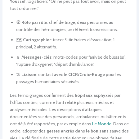
Youssef
, logisticien: “On ne peut pas tout avoir, mais on peut
tout ordonner.”
🧭
Rôle par rôle
: chef de triage, deux personnes au
contrôle des hémorragies, un référent transmissions.
🗺️
Cartographier
: tracer 3 itinéraires d’évacuation; 1
principal, 2 alternatifs.
📱
Messages-clés
: mots-codes pour “arrivée de blessés”,
“rupture d’oxygène”, “départ d’ambulance”.
🤝
Liaison
: contact avec le
CICR/Croix-Rouge
pour les
passages humanitaires sécurisés.
Les témoignages confirment des
hôpitaux asphyxiés
par
l’afflux continu, comme l’ont relaté plusieurs médias et
analyses médicales. Les descriptions d’attaques
documentées sur des personnels, ambulances ou bâtiments
ont déjà été rapportées, par exemple dans
Le Monde
. Dans ce
cadre, adopter des
gestes ancrés dans le bon sens
sauve des
vies. La clé finale de cette partie tient en une phrase:
faites