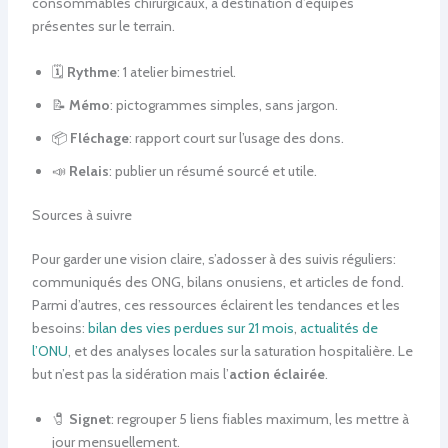
consommables chirurgicaux, à destination d’équipes
présentes sur le terrain.
🗓️
Rythme
: 1 atelier bimestriel.
📝
Mémo
: pictogrammes simples, sans jargon.
📦
Fléchage
: rapport court sur l’usage des dons.
📣
Relais
: publier un résumé sourcé et utile.
Sources à suivre
Pour garder une vision claire, s’adosser à des suivis réguliers:
communiqués des ONG, bilans onusiens, et articles de fond.
Parmi d’autres, ces ressources éclairent les tendances et les
besoins:
bilan des vies perdues sur 21 mois
,
actualités de
l’ONU
, et des analyses locales sur la saturation hospitalière. Le
but n’est pas la sidération mais l’
action éclairée
.
🧷
Signet
: regrouper 5 liens fiables maximum, les mettre à
jour mensuellement.