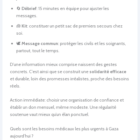
🔄
Débrief
: 15 minutes en équipe pour ajuster les
messages.
🧰
Kit
: constituer un petit sac de premiers secours chez
soi.
🕊️
Message commun
: protéger les civils et les soignants,
partout, tout le temps.
D’une information mieux comprise naissent des gestes
concrets. C’est ainsi que se construit une
solidarité efficace
et durable, loin des promesses irréalistes, proche des besoins
réels.
Action immédiate: choisir une organisation de confiance et
établir un don mensuel, même modeste. Une régularité
soutenue vaut mieux qu’un élan ponctuel.
Quels sont les besoins médicaux les plus urgents à Gaza
aujourd’hui ?