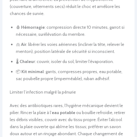
(couverture, vêtements secs) réduit le choc et améliore les
chances de survie.
🩸
Hémorragie
: compression directe 10 minutes, garrot si
nécessaire, surélévation du membre.
🫁
Air
: libérer les voies aériennes (incliner la tête, relever le
menton), position latérale de sécurité si inconscient.
🌡️
Chaleur
: couvrir, isoler du sol, limiter l’évaporation.
📦
Kit minimal
: gants, compresses propres, eau potable,
sac poubelle propre (imperméable), ruban adhésif.
Limiter l’infection malgré la pénurie
Avec des antibiotiques rares, l’hygiène mécanique devient le
pilier. Rincer la plaie à l’
eau potable
ou bouillie refroidie, retirer
les débris visibles, couvrir avec du tissu propre. Éviter l’alcool
dans la plaie ouverte qui abîme les tissus; préférer un savon
doux autour et un rinçage abondant. Chaque changement de