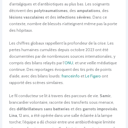
d’antalgiques et d’antibiotiques au plus bas. Les soignants
décrivent des
polytraumatismes
, des
amputations
, des
lésions vasculaires
et des
infections sévères
. Dans ce
contexte, nombre de blessés n’atteignent même pas la porte
des hôpitaux.
Les chiffres globaux rappellent la profondeur de la crise. Les
pertes humaines cumulées depuis octobre 2023 ont été
documentées par de nombreuses sources internationales, y
compris des bilans relayés par l’
ONU
, et une veille médiatique
continue. Des reportages évoquent des tirs près de points
d’aide, avec des bilans lourds:
franceinfo
et
Le Figaro
ont
rapporté des scènes similaires.
Le fil conducteur se lit à travers des parcours de vie.
Samir
,
brancardier volontaire, raconte des transferts sous menace,
des
défibrillateurs sans batteries
et des
garrots improvisés
.
Lina
, 12 ans, a été opérée dans une salle éclairée à la lampe
torche; l’équipe a dû choisir entre une antibiothérapie limitée