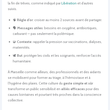
la fin de trêves, comme indiqué par
Libération
et d’autres
suivis.
🧠
Règle d’or
: croiser au moins 2 sources avant de partager.
🗣️
Messages utiles
: besoins en oxygène, antibiotiques,
carburant — pas seulement la polémique.
🧩
Contexte
: rappeler la pression sur vaccinations, dialyses,
maternités.
🕊️
But
: protéger les civils et les soignants, renforcer l’accès
humanitaire.
À Marseille comme ailleurs, des professionnels et des aidants
se mobilisent pour former au triage, à l’hémostase et à
l’hygiène des plaies. Cette culture du
geste simple et sûr
transforme un public sensibilisé en
alliés efficaces
pour des
causes lointaines et pourtant très proches dans la conscience
collective.