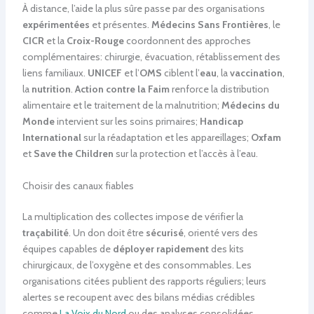
À distance, l’aide la plus sûre passe par des organisations
expérimentées
et présentes.
Médecins Sans Frontières
, le
CICR
et la
Croix-Rouge
coordonnent des approches
complémentaires: chirurgie, évacuation, rétablissement des
liens familiaux.
UNICEF
et l’
OMS
ciblent l’
eau
, la
vaccination
,
la
nutrition
.
Action contre la Faim
renforce la distribution
alimentaire et le traitement de la malnutrition;
Médecins du
Monde
intervient sur les soins primaires;
Handicap
International
sur la réadaptation et les appareillages;
Oxfam
et
Save the Children
sur la protection et l’accès à l’eau.
Choisir des canaux fiables
La multiplication des collectes impose de vérifier la
traçabilité
. Un don doit être
sécurisé
, orienté vers des
équipes capables de
déployer rapidement
des kits
chirurgicaux, de l’oxygène et des consommables. Les
organisations citées publient des rapports réguliers; leurs
alertes se recoupent avec des bilans médias crédibles
comme
La Voix du Nord
ou des analyses consolidées.