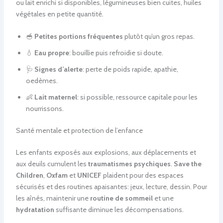
ou lait enrichi si disponibles, légumineuses bien cuites, huiles
végétales en petite quantité.
🥣
Petites portions fréquentes
plutôt qu’un gros repas.
💧
Eau propre
: bouillie puis refroidie si doute.
🩺
Signes d’alerte
: perte de poids rapide, apathie,
oedèmes.
👶
Lait maternel
: si possible, ressource capitale pour les
nourrissons.
Santé mentale et protection de l’enfance
Les enfants exposés aux explosions, aux déplacements et
aux deuils cumulent les
traumatismes psychiques
.
Save the
Children
,
Oxfam
et
UNICEF
plaident pour des espaces
sécurisés et des routines apaisantes: jeux, lecture, dessin. Pour
les aînés, maintenir une
routine de sommeil
et une
hydratation
suffisante diminue les décompensations.