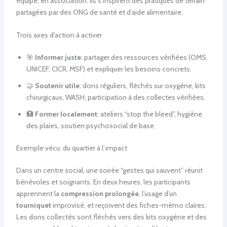
équipe, en association. Ils s’inspirent des pratiques de terrain
partagées par des ONG de santé et d’aide alimentaire.
Trois axes d’action à activer
🎯
Informer juste
: partager des ressources vérifiées (OMS,
UNICEF, CICR, MSF) et expliquer les besoins concrets.
🤝
Soutenir utile
: dons réguliers, fléchés sur oxygène, kits
chirurgicaux, WASH; participation à des collectes vérifiées.
🏥
Former localement
: ateliers “stop the bleed”, hygiène
des plaies, soutien psychosocial de base.
Exemple vécu: du quartier à l’impact
Dans un centre social, une soirée “gestes qui sauvent” réunit
bénévoles et soignants. En deux heures, les participants
apprennent la
compression prolongée
, l’usage d’un
tourniquet
improvisé, et reçoivent des fiches-mémo claires.
Les dons collectés sont fléchés vers des kits oxygène et des