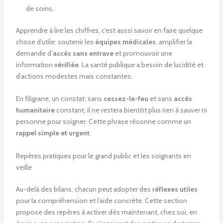
de soins.
Apprendre à lire les chiffres, c’est aussi savoir en faire quelque
chose d’utile: soutenir les
équipes médicales
, amplifier la
demande d’
accès sans entrave
et promouvoir une
information
vérifiée
. La santé publique a besoin de lucidité et
d’actions modestes mais constantes.
En filigrane, un constat: sans
cessez-le-feu
et sans
accès
humanitaire
constant, il ne restera bientôt plus rien à sauver ni
personne pour soigner. Cette phrase résonne comme un
rappel simple et urgent
.
Repères pratiques pour le grand public et les soignants en
veille
Au-delà des bilans, chacun peut adopter des
réflexes utiles
pour la compréhension et l’aide concrète. Cette section
propose des repères à activer dès maintenant, chez soi, en