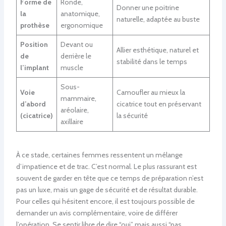
Forme de
Ronde,
Donner une poitrine
la
anatomique,
naturelle, adaptée au buste
prothèse
ergonomique
Position
Devant ou
Allier esthétique, naturel et
de
derrière le
stabilité dans le temps
l’implant
muscle
Sous-
Voie
Camoufler au mieux la
mammaire,
d’abord
cicatrice tout en préservant
aréolaire,
(cicatrice)
la sécurité
axillaire
À ce stade, certaines femmes ressentent un mélange
d’impatience et de trac. C’est normal. Le plus rassurant est
souvent de garder en tête que ce temps de préparation n’est
pas un luxe, mais un gage de sécurité et de résultat durable.
Pour celles qui hésitent encore, il est toujours possible de
demander un avis complémentaire, voire de différer
l’opération. Se sentir libre de dire “oui” mais aussi “pas