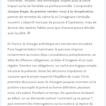
concrètes : douleur, raté esthétique, risques pour la santé,
impact sur la vie familiale ou professionnelle. Comprendre
chaque étape, du premier rendez-vous à la récupération
,
permet de remettre du calme là où l’imaginaire s’emballe
souvent. L’objectif n’est pas de pousser à l’opération, mais de
donner des repères fiables pour que chacune puisse décider
avec lucidité. 🧭
En France, la chirurgie esthétique est strictement encadrée.
Pour l’augmentation mammaire, le parcours impose
notamment au moins deux consultations préopératoires, un
délai de réflexion obligatoire, un bilan d’imagerie et un suivi
régulier. Derrière ces obligations, se cache une logique simple :
sécuriser la patiente, éviter les décisions impulsives et
s’assurer que le projet respecte l’équilibre du corps. De la
première discussion avec le chirurgien jusqu’au moment où la
poitrine s’assouplit et prend sa forme définitive, plusieurs
mois s’écoulent. Pendant ce temps, les questions évoluent :
au début, on se demande surtout “comment ça se passe ?”,
puis viennent les interrogations sur la cicatrice, la reprise du