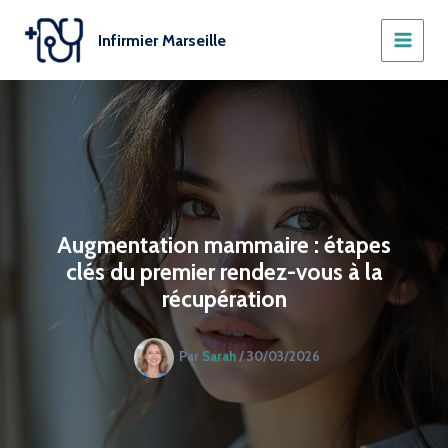
Aller
au
Infirmier Marseille
contenu
Augmentation mammaire : étapes
clés du premier rendez-vous à la
récupération
Par
Sarah
/
30/03/2026