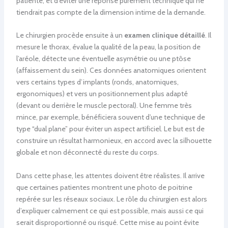
patiente, et d’éviter une réponse purement technique qui ne
tiendrait pas compte de la dimension intime de la demande.
Le chirurgien procède ensuite à un
examen clinique détaillé
. Il
mesure le thorax, évalue la qualité de la peau, la position de
l’aréole, détecte une éventuelle asymétrie ou une ptôse
(affaissement du sein). Ces données anatomiques orientent
vers certains types d’implants (ronds, anatomiques,
ergonomiques) et vers un positionnement plus adapté
(devant ou derrière le muscle pectoral). Une femme très
mince, par exemple, bénéficiera souvent d’une technique de
type “dual plane” pour éviter un aspect artificiel. Le but est de
construire un résultat harmonieux, en accord avec la silhouette
globale et non déconnecté du reste du corps.
Dans cette phase, les attentes doivent être réalistes. Il arrive
que certaines patientes montrent une photo de poitrine
repérée sur les réseaux sociaux. Le rôle du chirurgien est alors
d’expliquer calmement ce qui est possible, mais aussi ce qui
serait disproportionné ou risqué. Cette mise au point évite