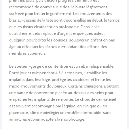
premiers jours, puis décroît progressivement. Il est
recommandé de dormir sur le dos, le buste légèrement
surélevé pour limiter le gonflement. Les mouvements des
bras au-dessus de la tête sont déconseillés au début, le temps
que les tissus cicatrisent en profondeur. Dans la vie
quotidienne, cela implique d’organiser quelques aides :
quelqu’un pour porter les courses, soulever un enfant en bas
âge ou effectuer les tâches demandant des efforts des
membres supérieurs.
Le
soutien-gorge de contention
est un allié indispensable.
Porté jour et nuit pendant 4 à 6 semaines, il stabilise les
implants dans leur loge, protège les cicatrices et limite les
micro-mouvements douloureux. Certains chirurgiens ajoutent
une bande de contention placée au-dessus des seins pour
empêcher les implants de remonter. Le choix de ce matériel
est souvent accompagné par l’équipe, en clinique ou en
pharmacie, afin de privilégier un modèle confortable, sans
armatures et bien adapté à la morphologie.