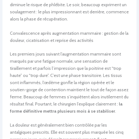
diminue le risque de phlébite. Le soir, beaucoup expriment un
soulagement : le plus impressionnant est derrière, commence
alors la phase de récupération.
Convalescence après augmentation mammaire : gestion de la
douleur, cicatrisation et reprise des activités
Les premiers jours suivant l’augmentation mammaire sont
marqués par une fatigue normale, une sensation de
tiraillement et parfois l’impression que la poitrine est “trop
haute” ou “trop dure”. C’est une phase transitoire. Les tissus
sont inflammés, l’œdème gonfle la région opérée et le
soutien-gorge de contention maintient le tout de façon assez
ferme. Beaucoup de femmes s’inquiètent alors inutilement du
résultat final. Pourtant, le chirurgien l’explique clairement :
la
forme définitive mettra plusieurs mois à se stabiliser
.
La douleur est généralement bien contrôlée par les
antalgiques prescrits. Elle est souvent plus marquée les cinq